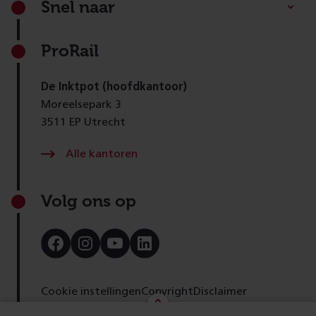
Snel naar
ProRail
De Inktpot (hoofdkantoor)
Moreelsepark 3
3511 EP Utrecht
Alle kantoren
Volg ons op
Bezoek
Bezoek
Bezoek
Bezoek
onze
onze
onze
onze
Facebook
Instagram
Youtube
LinkedIn
pagina
pagina
pagina
pagina
Cookie instellingen
Copyright
Disclaimer
Toegankelijkheid
Cookies
Privacy
Feedback