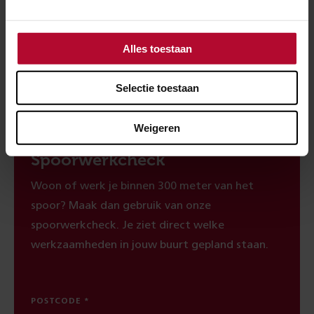
Ben je tevreden over de informatie op
deze pagina?
Alles toestaan
Ja
Nee
Selectie toestaan
Weigeren
Spoorwerkcheck
Woon of werk je binnen 300 meter van het
spoor? Maak dan gebruik van onze
spoorwerkcheck. Je ziet direct welke
werkzaamheden in jouw buurt gepland staan.
POSTCODE