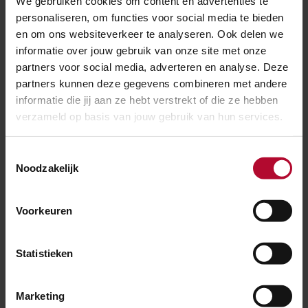
We gebruiken cookies om content en advertenties te
personaliseren, om functies voor social media te bieden
en om ons websiteverkeer te analyseren. Ook delen we
Waarschuwingen en boetes
informatie over jouw gebruik van onze site met onze
partners voor social media, adverteren en analyse. Deze
ProRail wil ongevallen voorkomen en het spoor
partners kunnen deze gegevens combineren met andere
betrouwbaar houden. Daarom doen we er alles aan om
informatie die jij aan ze hebt verstrekt of die ze hebben
spoorlopen te voorkomen. We waarschuwen
verzameld op basis van jouw gebruik van hun services.
voortdurend voor het gevaar en de overlast. Ook
voeren onze Buitengewoon Opsporingsambtenaren
Toestemmingsselectie
Noodzakelijk
(BOA’s) dagelijks controles uit. Treffen zij iemand op
of langs het spoor, dan kunnen zij de overtreder een
boete geven die kan oplopen tot 230 euro. We
Voorkeuren
organiseren regelmatig campagnes om mensen te
waarschuwen. Meer informatie vind je op
Statistieken
prorail.nl/doehetveilig
Marketing