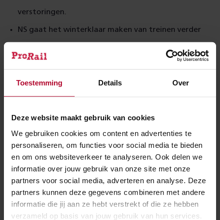
verstoringen.
NS gaat het winterklaar maken van treinen verder
verbeteren.
ProRail verbetert zowel de interne processen als de
communicatie- en informatievoorziening aan
Toestemming
Details
Over
regionale en goederenvervoerders in voorbereiding
Deze website maakt gebruik van cookies
op en tijdens het afschalen van de infrastructuur
We gebruiken cookies om content en advertenties te
gedurende winterse omstandigheden.
personaliseren, om functies voor social media te bieden
Lees een uitgebreider bericht over de evaluatie en de
en om ons websiteverkeer te analyseren. Ook delen we
informatie over jouw gebruik van onze site met onze
evaluatie zelf
hier
.
partners voor social media, adverteren en analyse. Deze
Kijk ook even bij
partners kunnen deze gegevens combineren met andere
informatie die jij aan ze hebt verstrekt of die ze hebben
verzameld op basis van jouw gebruik van hun services.