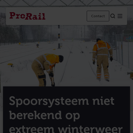
Navigatie
Homepage
Menu
Contact
ProRail
Spoorsysteem niet
berekend op
extreem winterweer