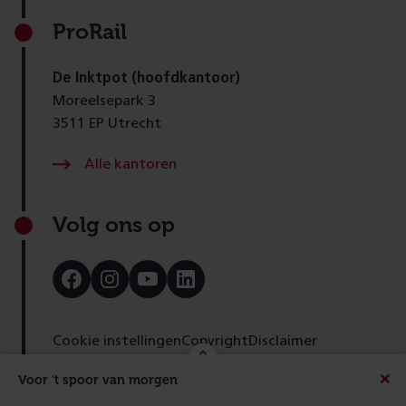
ProRail
De Inktpot (hoofdkantoor)
Moreelsepark 3
3511 EP Utrecht
Alle kantoren
Volg ons op
Bezoek
Bezoek
Bezoek
Bezoek
onze
onze
onze
onze
Facebook
Instagram
Youtube
LinkedIn
pagina
pagina
pagina
pagina
Cookie instellingen
Copyright
Disclaimer
Toegankelijkheid
Cookies
Privacy
Feedback
Voor 't spoor van morgen
Beric