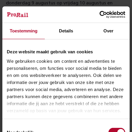
donderdag 9 augustus op vrijdag 10 augustus en
duren tot en met maandagochtend 13 augustus 05:00
uur. Gedurende deze periode wordt er 24 uur per dag
doorgewerkt. Omwonenden kunnen mogelijk hinder
Toestemming
Details
Over
ondervinden van deze werkzaamheden en zijn vooraf
per brief geïnformeerd.
Deze website maakt gebruik van cookies
We gebruiken cookies om content en advertenties te
Gevolgen treinverkeer
personaliseren, om functies voor social media te bieden
en om ons websiteverkeer te analyseren. Ook delen we
Tussen ’t Harde en Amersfoort is er geen treinverkeer
informatie over jouw gebruik van onze site met onze
mogelijk. Wij adviseren reizigers voor vertrek de
partners voor social media, adverteren en analyse. Deze
reisplanner
te raadplegen voor het beste
partners kunnen deze gegevens combineren met andere
(om)reisadvies.
informatie die jij aan ze hebt verstrekt of die ze hebben
verzameld op basis van jouw gebruik van hun services.
Toestemmingsselectie