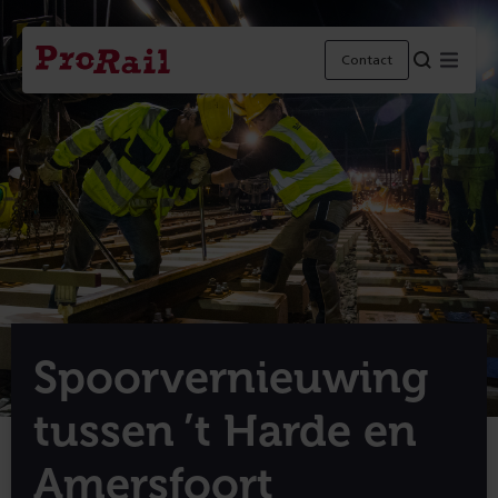
Navigatie
Homepage
Menu
Contact
ProRail
Spoorvernieuwing
tussen ’t Harde en
Amersfoort