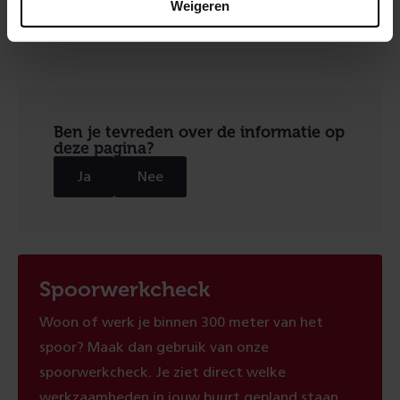
Weigeren
Ben je tevreden over de informatie op
deze pagina?
Ja
Nee
Spoorwerkcheck
Woon of werk je binnen 300 meter van het
spoor? Maak dan gebruik van onze
spoorwerkcheck. Je ziet direct welke
werkzaamheden in jouw buurt gepland staan.