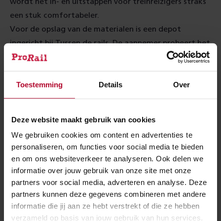
wordt het in- en uitstappen voor treinreizigers straks
een stuk comfortabeler.
Voor de opslag van de materialen is een depot
ingericht bij Tussen de rails. De aannemer probeert het
transport van het bouwmateriaal zoveel mogelijk via
het spoor te regelen om de hinder voor de omgeving
Toestemming
Details
Over
te voorkomen.
De renovatie van de middentunnel op het station is
inmiddels in de eindfase. Op maandag 27 augustus
Deze website maakt gebruik van cookies
gaat de middentunnel weer open voor de
We gebruiken cookies om content en advertenties te
treinreizigers.
personaliseren, om functies voor social media te bieden
en om ons websiteverkeer te analyseren. Ook delen we
informatie over jouw gebruik van onze site met onze
Werkzaamheden combineren
partners voor social media, adverteren en analyse. Deze
De werkzaamheden op station Utrecht Centraal zijn
partners kunnen deze gegevens combineren met andere
informatie die jij aan ze hebt verstrekt of die ze hebben
zeker niet de enige op dit traject. Zo wordt in
verzameld op basis van jouw gebruik van hun services.
Driebergen-Zeist een spoordek ingeschoven en een