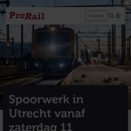
Navigatie
Homepage
Menu
Contact
ProRail
Spoorwerk in
Utrecht vanaf
zaterdag 11