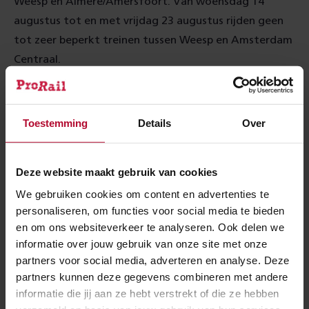
Weesp en Almere/Amersfoort. Van woensdag 14
augustus tot en met vrijdag 23 augustus rijden geen
tot zeer beperkt treinen tussen Weesp en Amsterdam
Centraal.
Treinreizigers moeten rekening houden met extra
reistijd, door bijvoorbeeld vervangend busvervoer of
Toestemming
Details
Over
omreizen.
Deze website maakt gebruik van cookies
We gebruiken cookies om content en advertenties te
personaliseren, om functies voor social media te bieden
en om ons websiteverkeer te analyseren. Ook delen we
Meer over:
informatie over jouw gebruik van onze site met onze
partners voor social media, adverteren en analyse. Deze
Werkzaamheden
Gooise Meren
partners kunnen deze gegevens combineren met andere
informatie die jij aan ze hebt verstrekt of die ze hebben