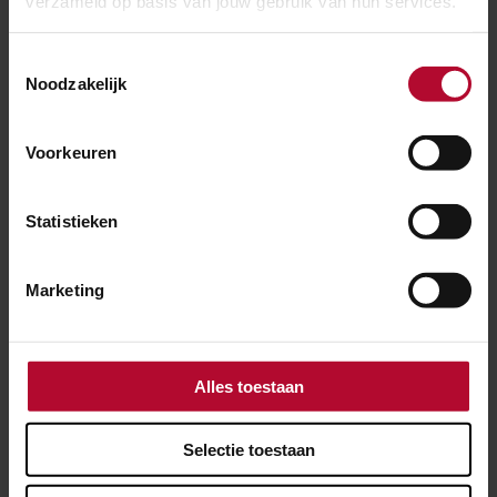
verzameld op basis van jouw gebruik van hun services.
Meer nieuws
Toestemmingsselectie
Noodzakelijk
Voorkeuren
Statistieken
Marketing
Alles toestaan
30 juli 2026
Selectie toestaan
Elf dagen hinder voor reizigers tussen
Utrecht en ’s-Hertogenbosch