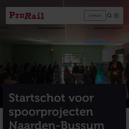
Navigatie
Homepage
Menu
Contact
ProRail
Startschot voor
spoorprojecten
Naarden-Bussum