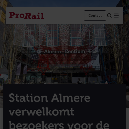
Navigatie
Homepage
Menu
Contact
ProRail
Station Almere
verwelkomt
bezoekers voor de