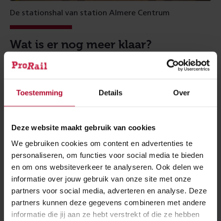
De stationshal van station Almere Centrum
Wat is er nog meer klaar?
In oktober 2020 startte de verbouwing van station
Almere Centrum en de stationsomgeving. Reizigers
stappen nu in een lichte en overzichtelijke stationshal:
Toestemming
Details
Over
plafonds zijn verhoogd en de verlichting is aangepast.
De kleurrijke visgraatvloer in de hal loopt door in de
Deze website maakt gebruik van cookies
stationspleinen. Zo sluit het station naadloos aan op
We gebruiken cookies om content en advertenties te
de stad en naastgelegen wijk. Ook is de perronkap
personaliseren, om functies voor social media te bieden
volledig gerenoveerd en zijn er zonnepanelen
en om ons websiteverkeer te analyseren. Ook delen we
geplaatst. De perrons zijn aangepast en verbreed en
informatie over jouw gebruik van onze site met onze
het busstation is klaar voor gebruik. Daarnaast is er op
partners voor social media, adverteren en analyse. Deze
de perrons meer ruimte gecreëerd door onder andere
partners kunnen deze gegevens combineren met andere
informatie die jij aan ze hebt verstrekt of die ze hebben
de wachtruimtes te verplaatsen.