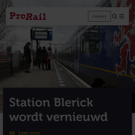
Navigatie
Homepage
Menu
Contact
ProRail
Station Blerick
wordt vernieuwd
Lees voor