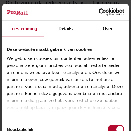
Om te zorgen dat iedereen zelfstandig kan reizen is
afgesproken dat alle perrons in Europa dezelfde in- en
uitstaphoogte krijgen. Als ook alle reizigerstreinen
aan deze nieuwe instaphoogte voldoen, hebben
Toestemming
Details
Over
reizigers in de toekomst overal een gelijkvloerse in- en
uitstap. Inmiddels voldoet meer dan de helft van alle
Deze website maakt gebruik van cookies
stations in Nederland aan deze norm en daar komt
We gebruiken cookies om content en advertenties te
Blerick dit jaar dus bij.
personaliseren, om functies voor social media te bieden
en om ons websiteverkeer te analyseren. Ook delen we
Planning werkzaamheden
informatie over jouw gebruik van onze site met onze
partners voor social media, adverteren en analyse. Deze
ProRail en aannemer Knipscheer starten deze week
partners kunnen deze gegevens combineren met andere
met het inrichten van het bouwterrein. Het station
informatie die jij aan ze hebt verstrekt of die ze hebben
verzameld op basis van jouw gebruik van hun services.
blijft gewoon toegankelijk. Met Pasen (15/16/17 april)
en in de weekenden van 29/30 april en 13/14 mei rijden
Toestemmingsselectie
er minder treinen en kunnen treinen van andere
Noodzakelijk