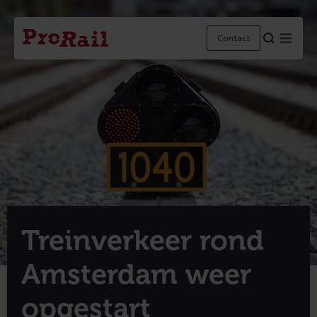
Navigatie
Homepage
Menu
Contact
ProRail
Treinverkeer rond
Amsterdam weer
opgestart