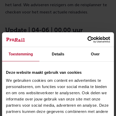
het land. We adviseren reizigers om de reisplanner te
checken voor het meest actuele reisadvies.
Update | 04-06 | 00.00 uur
De treinen van en naar Amsterdam gaan vanavond
helaas niet meer rijden. De storing bij de
Toestemming
Details
Over
verkeersleidingspost hebben we nog niet kunnen
oplossen. Dit is heel vervelend voor reizigers die hier
mee te maken hebben. Het advies blijft om zelf
Deze website maakt gebruik van cookies
alternatief vervoer te regelen.
We gebruiken cookies om content en advertenties te
De verwachting is dat de storing ook impact heeft op
personaliseren, om functies voor social media te bieden
de start van de treindienst morgenvoeg. Raadpleeg
en om ons websiteverkeer te analyseren. Ook delen we
informatie over jouw gebruik van onze site met onze
morgenochtend de NS-app voor reisadvies.
partners voor social media, adverteren en analyse. Deze
partners kunnen deze gegevens combineren met andere