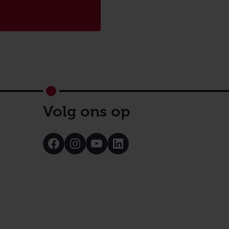
Volg ons op
Bezoek
Bezoek
Bezoek
Bezoek
onze
onze
onze
onze
Facebook
Instagram
Youtube
LinkedIn
pagina
pagina
pagina
pagina