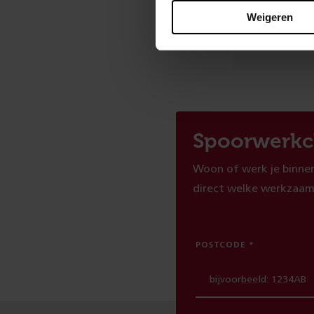
Weigeren
Ben je t
Spoorwerkc
Woon of werk je binnen
direct welke werkzaam
POSTCODE