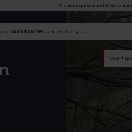
Nieuws in jouw buurt
Werkzaamhe
 spoor
Samenwerken
op en rond het spoor
Voor 't sp
en