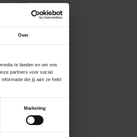
n ze op tijd
Over
 reizigers hun
ereedschappen
n er
 media te bieden en om ons
onze partners voor social
formatie die jij aan ze hebt
Marketing