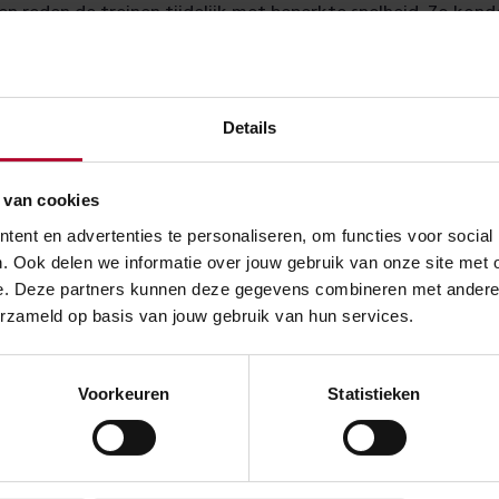
en reden de treinen tijdelijk met beperkte snelheid. Zo konde
, mocht één van de paarden het spoor naderen.
sploegen en wegsleepdienst
Details
d staan onze storingsploegen paraat om ervoor te zorgen dat
gelijk kunnen hervatten. Deze ploegen zijn uitgerust met g
 van cookies
 snel mogelijk vrij te maken van bomen of takken. Ook staa
ent en advertenties te personaliseren, om functies voor social
. Ook delen we informatie over jouw gebruik van onze site met 
 klaar om defecte treinen zo snel mogelijk weg te slepen.
e. Deze partners kunnen deze gegevens combineren met andere in
erzameld op basis van jouw gebruik van hun services.
oor vertrek
rek de actuele situatie op het spoor via je reisplanner.
Voorkeuren
Statistieken