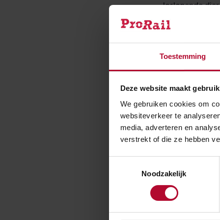
loslopende dier
kunnen stoppen
Storing
Toestemming
In het hele lan
reis zo snel mo
Deze website maakt gebruik
om het spoor zo
We gebruiken cookies om cont
websiteverkeer te analyseren
wegsleeptreinen
media, adverteren en analys
verstrekt of die ze hebben v
Check v
Toestemmingsselectie
Check voor vert
Noodzakelijk