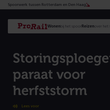
Spoorwerk tussen Rotterdam en Den Haag
Navigatie
Homepage
Wonen
bij het spoor
Reizen
over het
ProRail
Storingsploeg
paraat voor
herfststorm
Lees voor