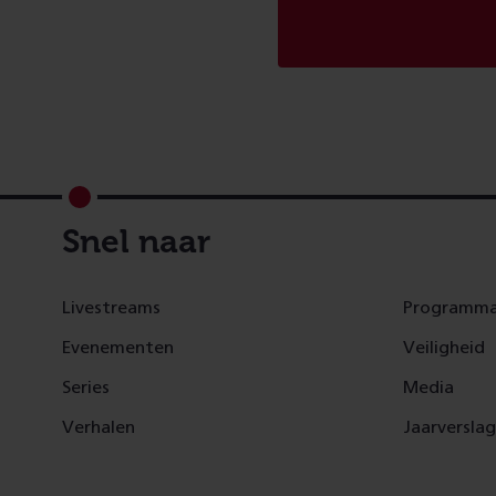
Footer
Snel naar
Livestreams
Programma
Evenementen
Veiligheid
Series
Media
Verhalen
Jaarversla