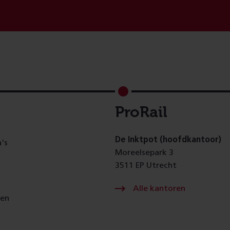
ProRail
De Inktpot (hoofdkantoor)
's
Moreelsepark 3
3511 EP Utrecht
Alle kantoren
gen