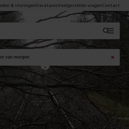
den & storingen
Vacatures
Veelgestelde vragen
Contact
Menu
oor van morgen
Bericht
sluiten
Met de campagne 'Voor 't spoor naar morgen' laten 
we zien wat er vandaag gebeurt en wat dat - 
figuurlijk gezien - morgen oplevert.
Lees meer