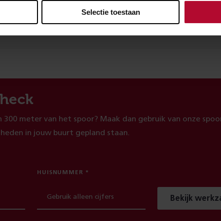
Selectie toestaan
evreden over de informatie op deze pagina?
Ja
heck
 300 meter van het spoor? Maak dan gebruik van onze spoor
heden in jouw buurt gepland staan.
HUISNUMMER
Bekijk werk