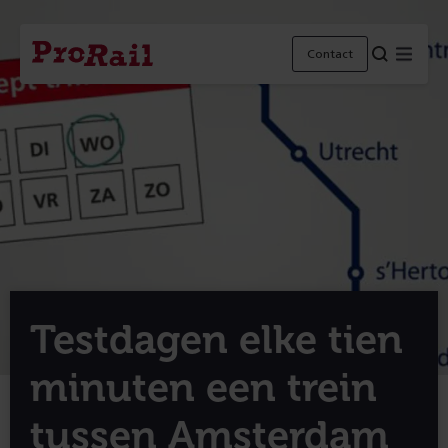
Navigatie
Homepage
Menu
Contact
ProRail
Testdagen elke tien
minuten een trein
tussen Amsterdam