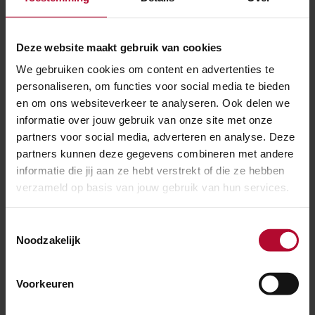
die op 10 december in gaat. ProRail houdt scherp in de
gaten wat de proef betekent voor onderwerpen als
Deze website maakt gebruik van cookies
dichtligtijden en gedrag op overwegen, ook in Vught.
We gebruiken cookies om content en advertenties te
Lees meer
https://www.prorail.nl/nieuws/vijfde-
personaliseren, om functies voor social media te bieden
testdag-gemeten-dichtligtijden-en-gedrag-op-
en om ons websiteverkeer te analyseren. Ook delen we
overwegen
informatie over jouw gebruik van onze site met onze
partners voor social media, adverteren en analyse. Deze
partners kunnen deze gegevens combineren met andere
informatie die jij aan ze hebt verstrekt of die ze hebben
Ben je tevreden over de informatie op
deze pagina?
verzameld op basis van jouw gebruik van hun services.
Ja
Nee
Toestemmingsselectie
Noodzakelijk
Voorkeuren
Spoorwerkcheck