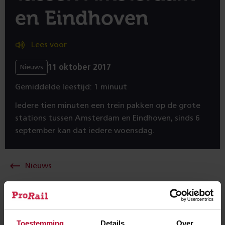
en Eindhoven
Lees voor
11 oktober 2017
Nieuws
Gemiddelde leestijd: 1 minuut
Iedere tien minuten een trein pakken op de grote
stations tussen Amsterdam en Eindhoven, sinds 6
september kan dat iedere woensdag.
Nieuws
Op deze testdagen nemen ProRail en NS een
voorproef op de nieuwe dienstregeling op het spoor,
Toestemming
Details
Over