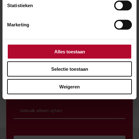
Woon of werk je binnen 300 meter van het
Statistieken
spoor? Maak dan gebruik van onze
spoorwerkcheck. Je ziet direct welke
Marketing
werkzaamheden in jouw buurt gepland staan.
Alles toestaan
POSTCODE
Selectie toestaan
Weigeren
HUISNUMMER