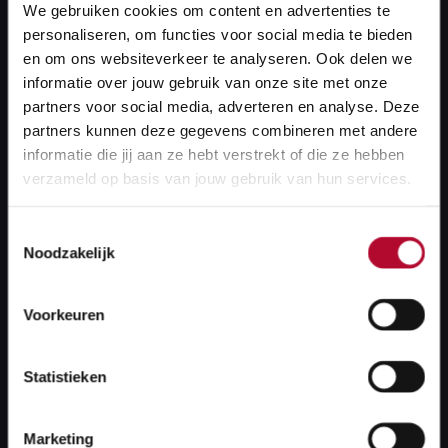
We gebruiken cookies om content en advertenties te
personaliseren, om functies voor social media te bieden
en om ons websiteverkeer te analyseren. Ook delen we
informatie over jouw gebruik van onze site met onze
partners voor social media, adverteren en analyse. Deze
partners kunnen deze gegevens combineren met andere
Verdiepte ligging
informatie die jij aan ze hebt verstrekt of die ze hebben
verzameld op basis van jouw gebruik van hun services.
Tussen Den Bosch en Vught bouwen we een vierde
Toestemmingsselectie
spoor met een vrije kruising bij Vught. In Vught wordt
Noodzakelijk
het spoor deels verdiept aangelegd. Door de
verdiepte ligging verdwijnen een aantal overwegen.
Voorkeuren
Dit komt de leefbaarheid en veiligheid op en rond
het spoor ten goede. De verdiepte ligging wordt
Statistieken
vanaf januari 2026 gebouwd op de plaats waar het
spoor altijd heeft gelegen. Het tijdelijke spoor zorgt
Marketing
ervoor dat de treinen tijdens de