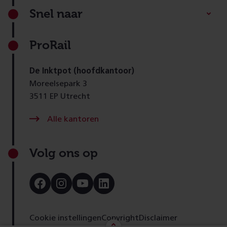
Footer
Snel naar
ProRail
De Inktpot (hoofdkantoor)
Moreelsepark 3
3511 EP Utrecht
Alle kantoren
Volg ons op
Bezoek
Bezoek
Bezoek
Bezoek
onze
onze
onze
onze
Facebook
Instagram
Youtube
LinkedIn
pagina
pagina
pagina
pagina
Cookie instellingen
Copyright
Disclaimer