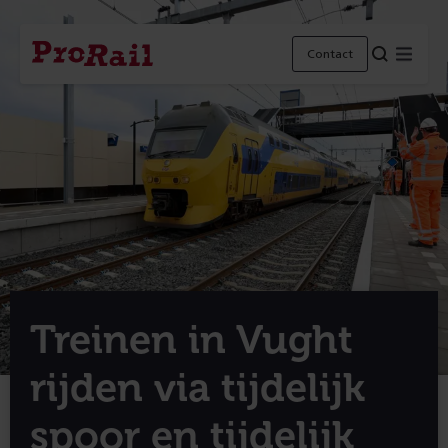
Navigatie
Homepage
Menu
Contact
ProRail
Treinen in Vught
rijden via tijdelijk
spoor en tijdelijk