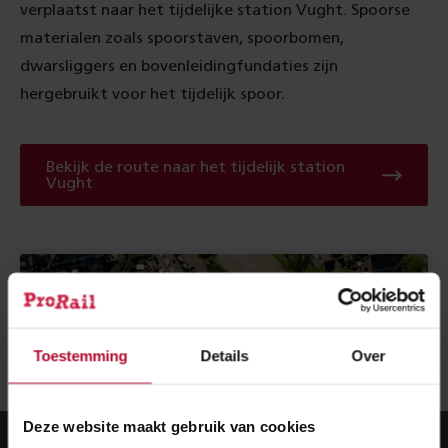
verplaatst
naar het tijdelijke station Vught.
Spo
orse
ma
terialen zoals spoorstaven, spoorbomen,
dwarsliggers en bovenleidingfundaties zijn
h
ergebruikt voor het tijdelijk spoor.
Bekijk de route naar het tijdelijk station
Vught
Toestemming
Details
Over
Deze website maakt gebruik van cookies