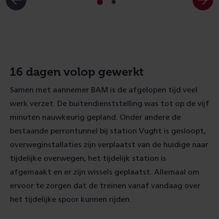
Ga
Ga
naar
naar
slide
slide
1
2
16 dagen volop gewerkt
Samen met aannemer BAM is de afgelopen tijd veel
werk verzet.
De buitendienststelling was tot op de vijf
minuten nauwkeurig gepland.
Onder andere de
bestaande perrontunnel bij station Vught
is
gesloopt
,
overweginstallaties
zijn
verplaatst van de huidige naar
tijdelijke overwegen,
het
tijdelijk station
is
afgemaakt
en
er
zijn wissel
s
geplaatst
.
Allemaal om
ervoor te zorgen dat de treinen vanaf vandaag over
het tijdelijke spoor kunnen rijden.