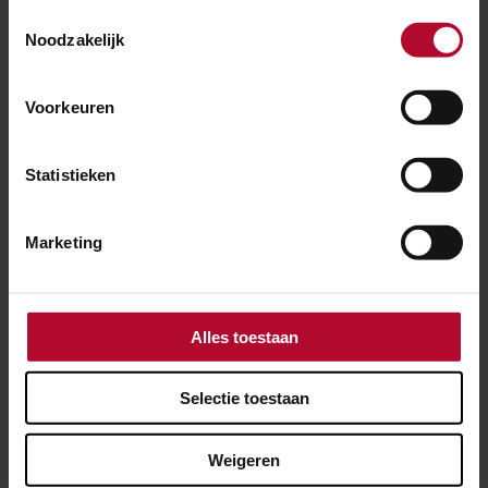
Toestemmingsselectie
Noodzakelijk
Ben je tevreden over de informatie op
Voorkeuren
deze pagina?
Ja
Nee
Statistieken
Marketing
Spoorwerkcheck
Woon of werk je binnen 300 meter van het
Alles toestaan
spoor? Maak dan gebruik van onze
spoorwerkcheck. Je ziet direct welke
Selectie toestaan
werkzaamheden in jouw buurt gepland staan.
Weigeren