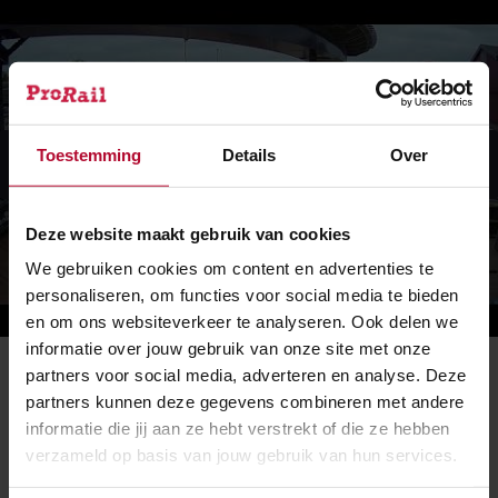
Toestemming
Details
Over
Geef toestemming voor voorkeuren om deze
video te bekijken
Deze website maakt gebruik van cookies
We gebruiken cookies om content en advertenties te
personaliseren, om functies voor social media te bieden
en om ons websiteverkeer te analyseren. Ook delen we
informatie over jouw gebruik van onze site met onze
Timelapse opvijzelen en inrijden Busbrug Zwolle
partners voor social media, adverteren en analyse. Deze
partners kunnen deze gegevens combineren met andere
informatie die jij aan ze hebt verstrekt of die ze hebben
Heb je afgelopen dagen het inrijden van de busbrug
verzameld op basis van jouw gebruik van hun services.
gemist en wil je toch weten hoe dit is verlopen? Bekijk
dan de timelaps en de
foto's
.