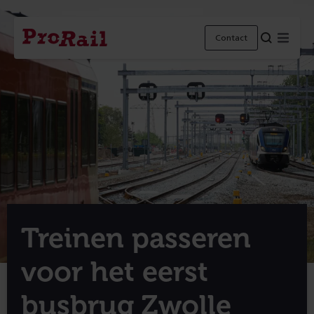
Navigatie
Homepage
Menu
Contact
ProRail
Treinen passeren
voor het eerst
busbrug Zwolle