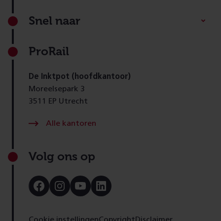
Footer
Snel naar
ProRail
De Inktpot (hoofdkantoor)
Moreelsepark 3
3511 EP Utrecht
Alle kantoren
Volg ons op
Bezoek
Bezoek
Bezoek
Bezoek
onze
onze
onze
onze
Facebook
Instagram
Youtube
LinkedIn
pagina
pagina
pagina
pagina
Cookie instellingen
Copyright
Disclaimer