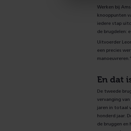
Werken bij Ams
knooppunten va
iedere stap ui
de brugdelen: e
Uitvoerder Leo
een precies we
manoeuvreren.
En dat 
De tweede brug 
vervanging van
jaren in totaal
honderd jaar. 
de bruggen en 