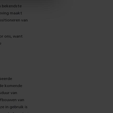
n bekendste
geving maakt
ositioneren van
or ons, want
e
aseerde
 de komende
nsduur van
afbouwen van
e in gebruik is