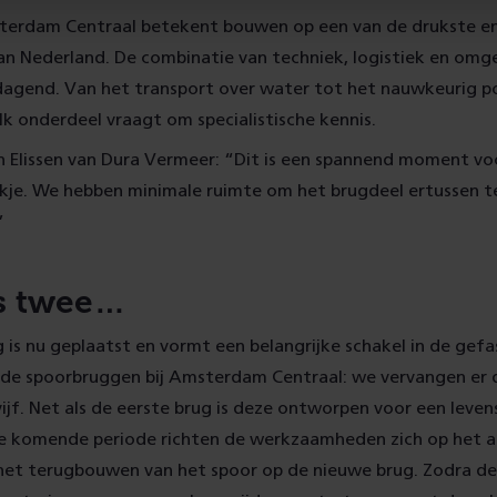
terdam Centraal betekent bouwen op een van de drukste e
n Nederland. De combinatie van techniek, logistiek en om
tdagend. Van het transport over water tot het nauwkeurig p
lk onderdeel vraagt om specialistische kennis.
n Elissen van Dura Vermeer: “Dit is een spannend moment vo
rkje. We hebben minimale ruimte om het brugdeel ertussen t
”
is twee…
is nu geplaatst en vormt een belangrijke schakel in de gef
 de spoorbruggen bij Amsterdam Centraal: we vervangen er
 vijf. Net als de eerste brug is deze ontworpen voor een leve
De komende periode richten de werkzaamheden zich op het 
het terugbouwen van het spoor op de nieuwe brug. Zodra dez