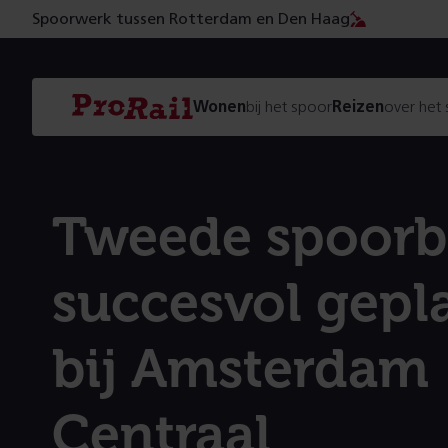
Spoorwerk tussen Rotterdam en Den Haag
Navigatie
Homepage
Wonen
bij het spoor
Reizen
over het
ProRail
Tweede spoorb
succesvol gepl
bij Amsterdam
Centraal