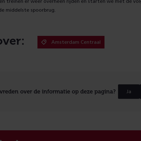
n treinen er weer overheen rijden en starten we met de vol
de middelste spoorbrug.
over:
Amsterdam Centraal
evreden over de informatie op deze pagina?
Ja