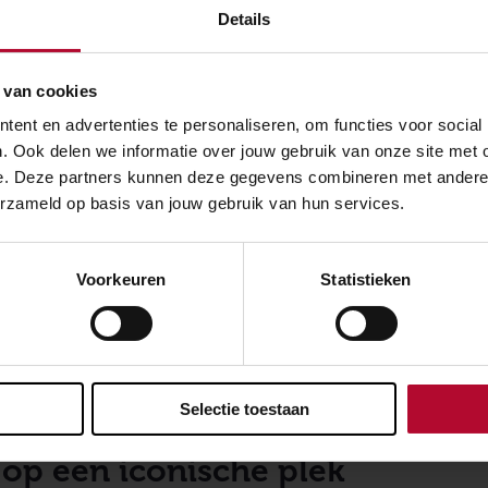
Details
 van cookies
ent en advertenties te personaliseren, om functies voor social
. Ook delen we informatie over jouw gebruik van onze site met 
e. Deze partners kunnen deze gegevens combineren met andere in
erzameld op basis van jouw gebruik van hun services.
samenwerking
Voorkeuren
Statistieken
ng met onze aannemer Dura Vermeer op dit project verloo
ed te vinden en dat is met de plaatsing van de brugdelen e
el belangrijk”, zegt Esther Versteegh, bouwmanager van ProR
Selectie toestaan
op een iconische plek