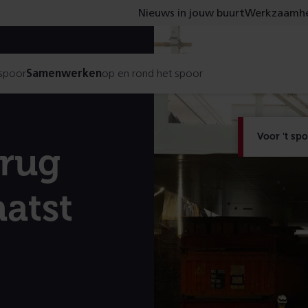
Nieuws in jouw buurt
Werkzaamhe
 spoor
Samenwerken
op en rond het spoor
Voor 't sp
rug
aatst