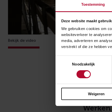
Toestemming
Deze website maakt gebruik
We gebruiken cookies om cont
websiteverkeer te analyseren
Bekijk de video
media, adverteren en analys
verstrekt of die ze hebben v
Toestemmingsselectie
Goede 
Noodzakelijk
“De samenwerki
weten elkaar go
zien en echt he
Weigeren
Werken 