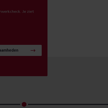
werkcheck. Je ziet
zaamheden