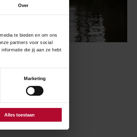
Over
 media te bieden en om ons
onze partners voor social
formatie die jij aan ze hebt
Marketing
pt goed. We
xtra goed te
ail.
Alles toestaan