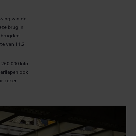
uwing van de
eze brug in
 brugdeel
te van 11,2
 260.000 kilo
verliepen ook
ar zeker