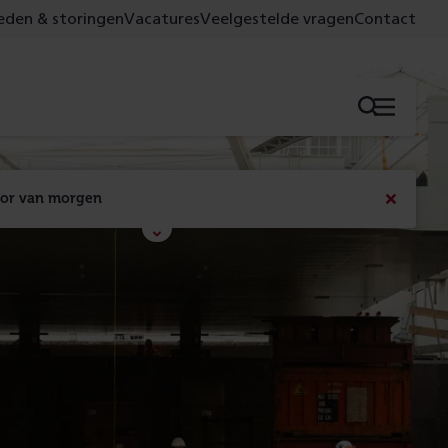
den & storingen
Vacatures
Veelgestelde vragen
Contact
Menu
oor van morgen
Bericht
sluiten
Met de campagne 'Voor 't spoor naar morgen' laten 
we zien wat er vandaag gebeurt en wat dat - 
figuurlijk gezien - morgen oplevert.
Lees meer