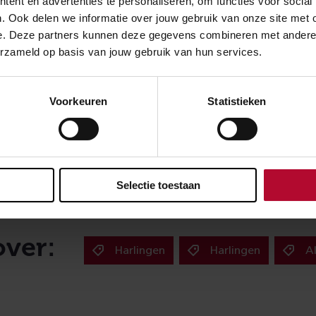
ent en advertenties te personaliseren, om functies voor social
e muziek, een presentatie over de historie van station Almel
. Ook delen we informatie over jouw gebruik van onze site met 
e schuilkelder bij de fietsenstalling.
Kijk hier
voor het volled
e. Deze partners kunnen deze gegevens combineren met andere in
erzameld op basis van jouw gebruik van hun services.
en
lingen kun je van 11:00 tot 16:00 uur terecht voor een gratis 
Voorkeuren
Statistieken
jn er om 11:00 en 12:30 uur twee lezingen over de door Jits
perronkappen. Jitse is restauratie-architect bij Arcadis, dat
oordelijk was voor het ontwerp van de restauratie, het kle
van.
Kijk hier
voor meer informatie.
Selectie toestaan
over:
Harlingen
Harlingen
A