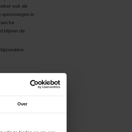
 zeker ook de
de spoorwegen in
functie
 blijven de
 bijzondere
stelijk
n de gemeente
Over
plaatselijk
 16:00 uur
l nostalgische