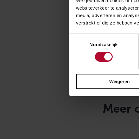
We gebruiken cookies om cont
TET-bussen, liv
websiteverkeer te analyseren
rondleiding in d
media, adverteren en analys
verstrekt of die ze hebben v
Harling
Toestemmingsselectie
Bij station Har
Noodzakelijk
thee. Verder zi
gerestaureerde 
ProRail verantw
realisatie daar
Weigeren
Meer 