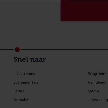
Footer
Snel naar
Livestreams
Programma
Evenementen
Veiligheid
Series
Media
Verhalen
Jaarversla