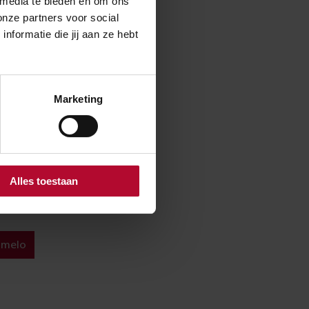
 media te bieden en om ons
o en een
onze partners voor social
ige programma.
formatie die jij aan ze hebt
kopje koffie of
Marketing
e de Hoogh
 in opdracht van
urontwerp en de
Alles toestaan
lmelo