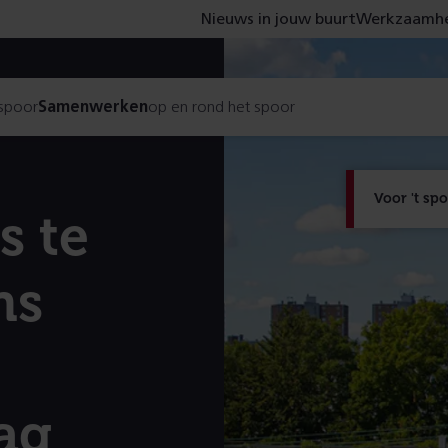
Nieuws in jouw buurt
Werkzaamhe
 spoor
Samenwerken
op en rond het spoor
Voor 't sp
s te
ns
ag