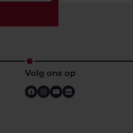
Volg ons op
Bezoek
Bezoek
Bezoek
Bezoek
onze
onze
onze
onze
Facebook
Instagram
Youtube
LinkedIn
pagina
pagina
pagina
pagina