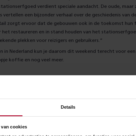
stationserfgoed verdient speciale aandacht. De oude, maar
s vertellen een bijzonder verhaal over de geschiedenis van 
Rail zorgt ervoor dat de gebouwen ook in de toekomst hun 
het restaureren en in stand houden van het stationserfgoed
ekende plekken voor reizigers en gebruikers.”
n in Nederland kun je daarom dit weekend terecht voor een
opje koffie en nog veel meer.
t zaterdagochtend vanaf 10:00 uur het nieuwe voorplein fee
onique van Saane-Altena, wethouder Kunst en Cultuur va
Details
odirecteur Maarten Haverkamp, Jeroen Ongering, voorzitter 
numentendag en Danou Veenhof aanwezig. Daarna is er tot
 van cookies
. Er is een modelspoorbaan, een presentatie van een tweeta