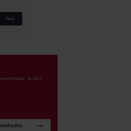
Nee
werkcheck. Je ziet
zaamheden