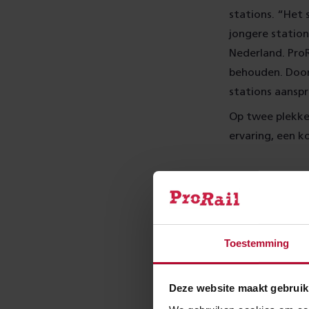
stations. “Het 
jongere station
Nederland. Pro
behouden. Door 
stations aanspr
Op twee plekke
ervaring, een k
Almelo
In Almelo word
geopend door M
Toestemming
Almelo, NS-regi
comité Open Mo
Deze website maakt gebruik
genoeg te doen