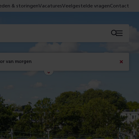
den & storingen
Vacatures
Veelgestelde vragen
Contact
Menu
oor van morgen
Bericht
sluiten
Met de campagne 'Voor 't spoor naar morgen' laten 
we zien wat er vandaag gebeurt en wat dat - 
figuurlijk gezien - morgen oplevert.
Lees meer