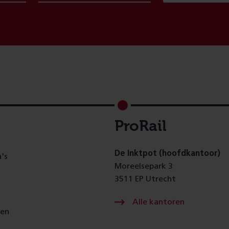
ProRail
De Inktpot (hoofdkantoor)
's
Moreelsepark 3
3511 EP Utrecht
Alle kantoren
gen