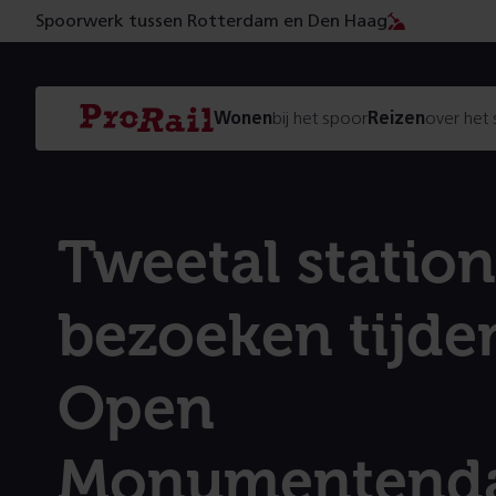
Spoorwerk tussen Rotterdam en Den Haag
Navigatie
Homepage
Wonen
bij het spoor
Reizen
over het
ProRail
Tweetal station
bezoeken tijde
Open
Monumentend