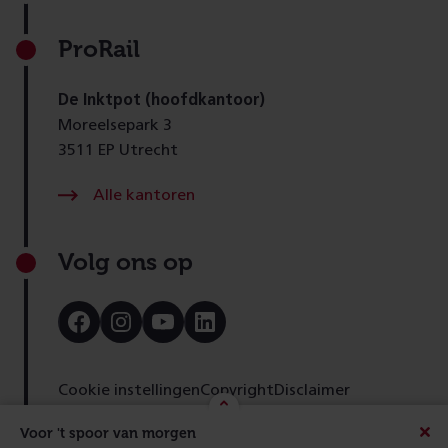
ProRail
De Inktpot (hoofdkantoor)
Moreelsepark 3
3511 EP Utrecht
Alle kantoren
Volg ons op
Bezoek
Bezoek
Bezoek
Bezoek
onze
onze
onze
onze
Facebook
Instagram
Youtube
LinkedIn
pagina
pagina
pagina
pagina
Cookie instellingen
Copyright
Disclaimer
Toegankelijkheid
Cookies
Privacy
Feedback
Voor 't spoor van morgen