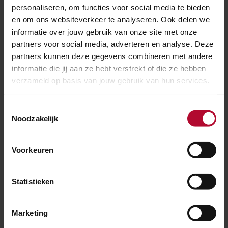
personaliseren, om functies voor social media te bieden
en om ons websiteverkeer te analyseren. Ook delen we
informatie over jouw gebruik van onze site met onze
partners voor social media, adverteren en analyse. Deze
partners kunnen deze gegevens combineren met andere
informatie die jij aan ze hebt verstrekt of die ze hebben
verzameld op basis van jouw gebruik van hun services.
Toestemmingsselectie
Noodzakelijk
30 juli 2026
Elf dagen hinder voor reizigers tussen
Voorkeuren
Utrecht en ’s-Hertogenbosch
Statistieken
Marketing