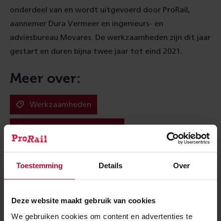
onderdeel van en wordt uitgevoerd door ProRail,
aannemer Dura Vermeer en ingenieurs- en
adviesbureau Movares. De werkzaamheden zijn dit jaar
gestart en duren bijna twee jaar tot eind 2021.
Meer over:
Werkzaamheden
Opstelterrein Eindhoven
Meer nieuws
Toestemming
Details
Over
Deze website maakt gebruik van cookies
We gebruiken cookies om content en advertenties te