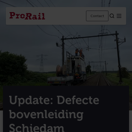
Navigatie
Homepage
Menu
Contact
ProRail
Update: Defecte
bovenleiding
Schiedam