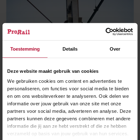
Toestemming
Details
Over
Deze website maakt gebruik van cookies
We gebruiken cookies om content en advertenties te
personaliseren, om functies voor social media te bieden
en om ons websiteverkeer te analyseren. Ook delen we
3 augustus 2026
informatie over jouw gebruik van onze site met onze
Kapotte bovenleiding tussen Amsterdam
partners voor social media, adverteren en analyse. Deze
en Schiphol
partners kunnen deze gegevens combineren met andere
informatie die jij aan ze hebt verstrekt of die ze hebben
verzameld op basis van jouw gebruik van hun services.