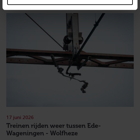
17 juni 2026
Treinen rijden weer tussen Ede-
Wageningen - Wolfheze