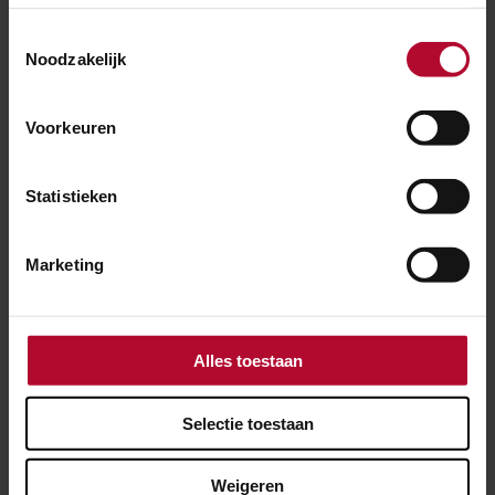
Toestemmingsselectie
Noodzakelijk
Voorkeuren
Statistieken
Marketing
Alles toestaan
21 juni 2026
Tijdelijk onderstation Woerden binnen
Selectie toestaan
week operationeel
Weigeren