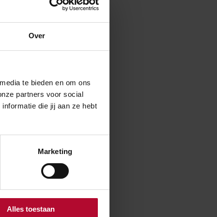
s gevolg van
Over
gisteren en
angs de baan.
 media te bieden en om ons
n vernieuwd,
onze partners voor social
ie reizigers van
formatie die jij aan ze hebt
 gaten te
Marketing
Nee
Alles toestaan