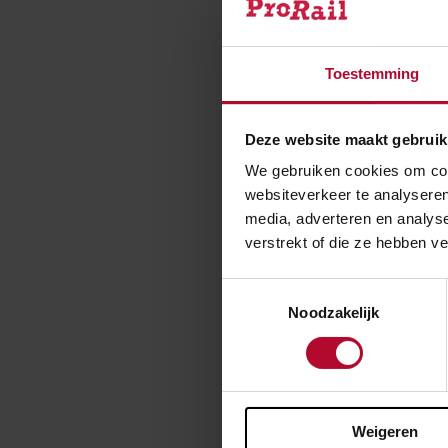
Oorspron
Op de HSL tuss
Toestemming
een seinstoring
monteurs zijn h
Deze website maakt gebruik
Om de oorzaak 
We gebruiken cookies om cont
Ook worden kabe
websiteverkeer te analyseren
maar de storing
media, adverteren en analys
deze storing on
verstrekt of die ze hebben v
houden voor de
Toestemmingsselectie
Noodzakelijk
Ben je t
Weigeren