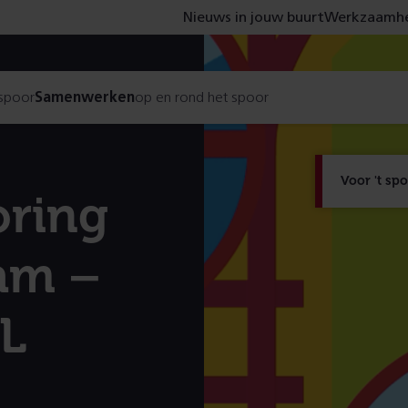
Nieuws in jouw buurt
Werkzaamhe
 spoor
Samenwerken
op en rond het spoor
Voor 't sp
oring
am –
SL