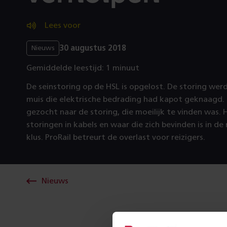
Lees voor
30 augustus 2018
Nieuws
Gemiddelde leestijd: 1 minuut
De seinstoring op de HSL is opgelost. De storing we
muis die elektrische bedrading had kapot geknaagd.
gezocht naar de storing, die moeilijk te vinden was.
storingen in kabels en waar die zich bevinden is in de
klus. ProRail betreurt de overlast voor reizigers.
Nieuws