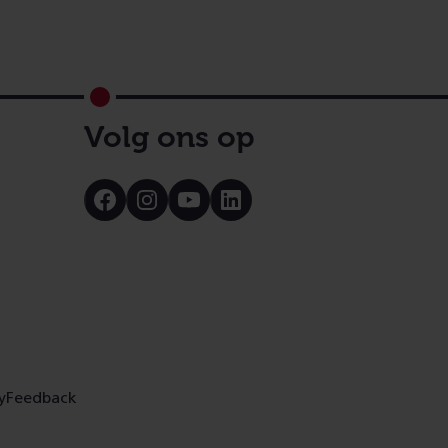
Volg ons op
Bezoek
Bezoek
Bezoek
Bezoek
onze
onze
onze
onze
Facebook
Instagram
Youtube
LinkedIn
pagina
pagina
pagina
pagina
y
Feedback