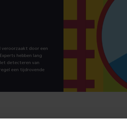
rd veroorzaakt door een
 Experts hebben lang
 Het detecteren van
 regel een tijdrovende