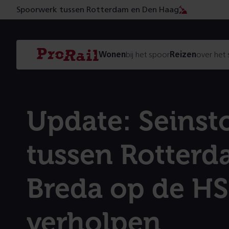
Spoorwerk tussen Rotterdam en Den Haag
Navigatie
Homepage
Wonen
bij het spoor
Reizen
over het
ProRail
Update: Seinst
tussen Rotterd
Breda op de H
verholpen