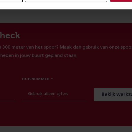
heck
 300 meter van het spoor? Maak dan gebruik van onze spoor
heden in jouw buurt gepland staan.
HUISNUMMER
Bekijk werk