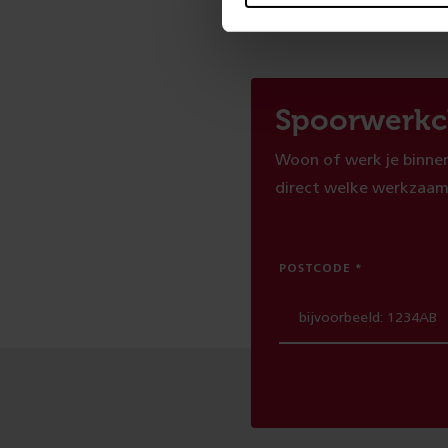
Spoorwerkc
Woon of werk je binnen
direct welke werkzaam
POSTCODE