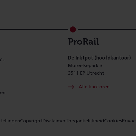
ProRail
De Inktpot (hoofdkantoor)
's
Moreelsepark 3
3511 EP Utrecht
Alle kantoren
gen
tellingen
Copyright
Disclaimer
Toegankelijkheid
Cookies
Privac