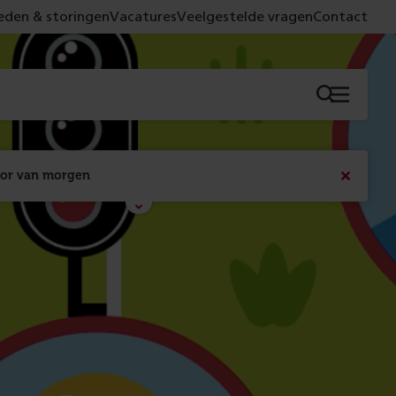
den & storingen
Vacatures
Veelgestelde vragen
Contact
Menu
oor van morgen
Bericht
sluiten
Met de campagne 'Voor 't spoor naar morgen' laten 
we zien wat er vandaag gebeurt en wat dat - 
figuurlijk gezien - morgen oplevert.
Lees meer