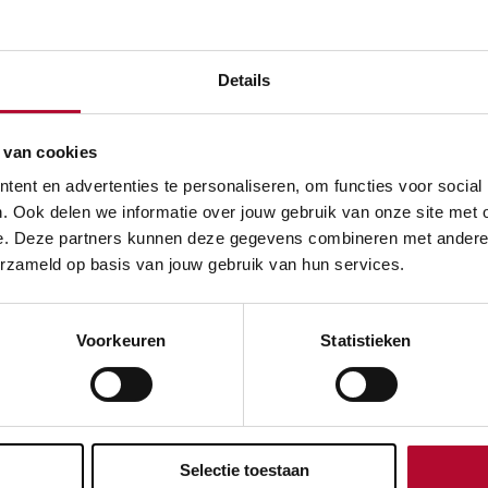
kelijk bericht (07.30 uur):
en Rotterdam en Breda rijden op dit moment geen treinen al
Details
 in de omgeving van Barendrecht. De storing speelt al sinds 
ard op zoek naar de oorzaak.
 van cookies
te achterhalen voeren de monteurs metingen uit in kasten l
ent en advertenties te personaliseren, om functies voor social
ls en leidingen doorgemeten. Hierbij zijn enkele onderdele
. Ook delen we informatie over jouw gebruik van onze site met 
 is helaas nog niet verdwenen. ProRail betreurt de overlast d
e. Deze partners kunnen deze gegevens combineren met andere in
dervinden. Wij adviseren reizigers de reisplanner goed in de
erzameld op basis van jouw gebruik van hun services.
 meest actuele informatie.
Voorkeuren
Statistieken
evreden over de informatie op deze pagina?
Ja
Selectie toestaan