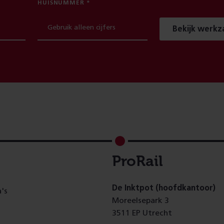
HUISNUMMER
Bekijk werk
ProRail
De Inktpot (hoofdkantoor)
's
Moreelsepark 3
3511 EP Utrecht