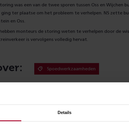
toring was een van de twee sporen tussen Oss en Wijchen bu
ing ter plaatse om het probleem te verhelpen. NS zette bu
tein en Oss.
 hebben monteurs de storing weten te verhelpen door de wis
treinverkeer is vervolgens volledig hervat.
over:
Spoedwerkzaamheden
Meer nieuws
Details