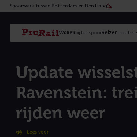
Spoorwerk tussen Rotterdam en Den Haag
Navigatie
Homepage
Wonen
bij het spoor
Reizen
over het
ProRail
Update wissels
Ravenstein: tre
rijden weer
Lees voor