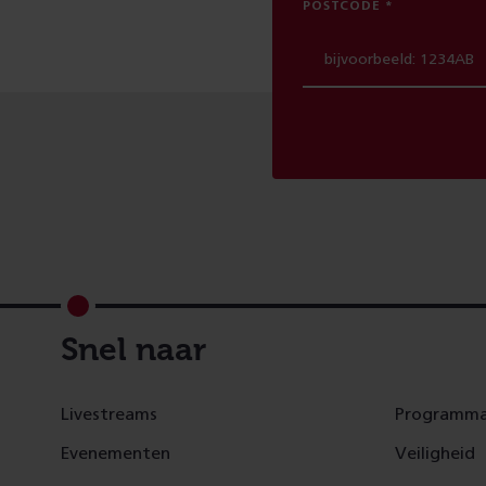
POSTCODE
Footer
Snel naar
Livestreams
Programma
Evenementen
Veiligheid