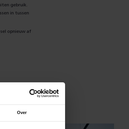
iten gebruik.
ssen in tussen
sel opnieuw af
Over