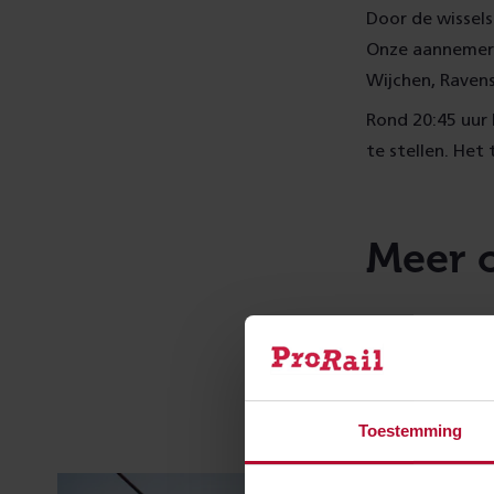
Door de wissels
Onze aannemer g
Wijchen, Ravens
Rond 20:45 uur
te stellen. Het 
Meer 
Toestemming