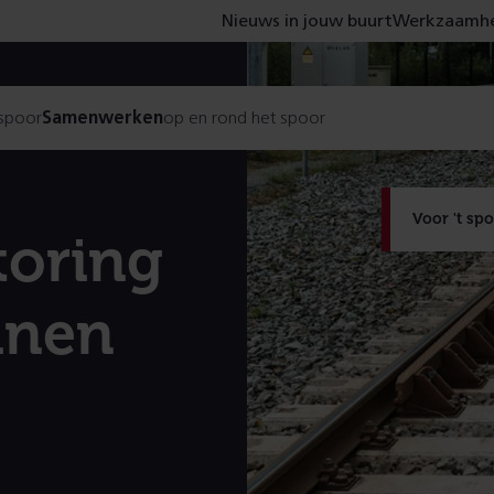
Nieuws in jouw buurt
Werkzaamhe
 spoor
Samenwerken
op en rond het spoor
Voor 't sp
toring
inen