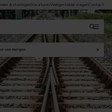
den & storingen
Vacatures
Veelgestelde vragen
Contact
Menu
oor van morgen
Bericht
sluiten
Met de campagne 'Voor 't spoor naar morgen' laten 
we zien wat er vandaag gebeurt en wat dat - 
figuurlijk gezien - morgen oplevert.
Lees meer