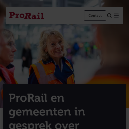
Navigatie
Homepage
Menu
Contact
ProRail
ProRail en
gemeenten in
gesprek over