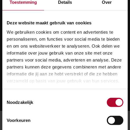
Toestemming
Details
Over
Storingen
Deze website maakt gebruik van cookies
We gebruiken cookies om content en advertenties te
personaliseren, om functies voor social media te bieden
Tot onze grote spijt zijn er steeds vaker, steeds
en om ons websiteverkeer te analyseren. Ook delen we
langer, liften en roltrappen op stations buiten
informatie over jouw gebruik van onze site met onze
gebruik. Dit is natuurlijk extra vervelend voor mensen
partners voor social media, adverteren en analyse. Deze
die ze echt nodig hebben. Het staat zelfstandig
partners kunnen deze gegevens combineren met andere
reizen met de trein in de weg.
informatie die jij aan ze hebt verstrekt of die ze hebben
verzameld op basis van jouw gebruik van hun services.
Lees meer over dit onderwerp
Lees
Toestemmingsselectie
meer
over
Noodzakelijk
dit
onderwerp
Meer over:
Voorkeuren