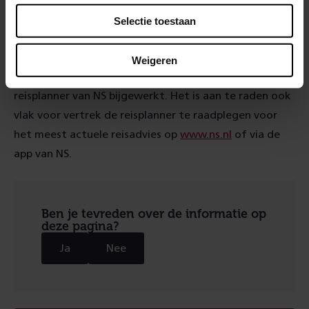
Afhankelijk van de dag en het traject wordt reizigers
Selectie toestaan
geadviseerd óm te reizen of gebruik te maken van
vervangend busvervoer én rekening te houden met
Weigeren
extra reistijd. Vanaf 10 dagen van tevoren is de
reisplanner van NS bijgewerkt. Het is aan te raden ook
vlak voor vertrek de reisplanner te raadplegen voor
het meest actuele reisadvies op
www.ns.nl
of via de
app van NS.
Ben je tevreden over de informatie op
deze pagina?
Ja
Nee