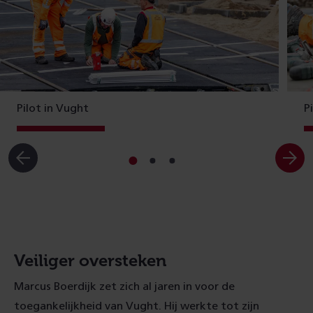
Pilot in Vught
P
Ga
Ga
Ga
naar
naar
naar
slide
slide
slide
1
2
3
Veiliger oversteken
Marcus Boerdijk zet zich al jaren in voor de
toegankelijkheid van Vught. Hij werkte tot zijn