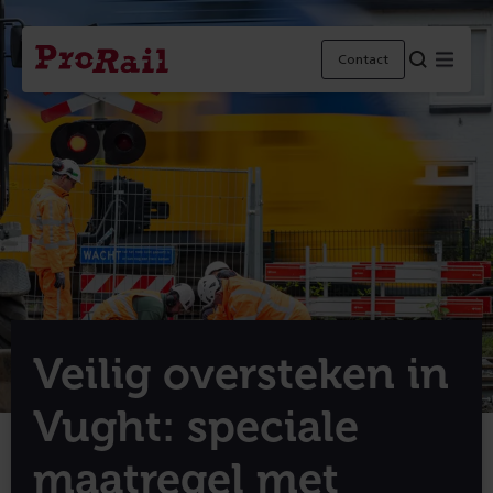
Navigatie
Homepage
Menu
Contact
ProRail
Veilig oversteken in
Vught: speciale
maatregel met