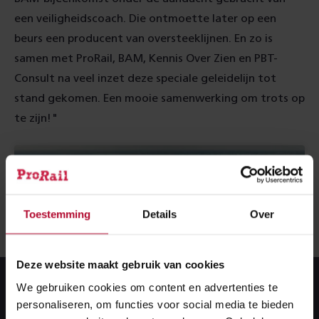
een veiligheidscoach. Die ontmoette later op een
beurs een producent van oversteeklijnen. En zo is
samen met ProRail, BAM, Kennis Over Zien en PBT-
Consult na veel inzet deze speciale geleidelijn tot
stand gekomen. Een mooie samenwerking om trots op
te zijn!"
Toestemming
Details
Over
Deze website maakt gebruik van cookies
We gebruiken cookies om content en advertenties te
personaliseren, om functies voor social media te bieden