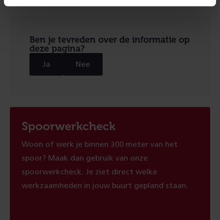
Ben je tevreden over de informatie op
deze pagina?
Ja
Nee
Spoorwerkcheck
Woon of werk je binnen 300 meter van het
spoor? Maak dan gebruik van onze
spoorwerkcheck. Je ziet direct welke
werkzaamheden in jouw buurt gepland staan.