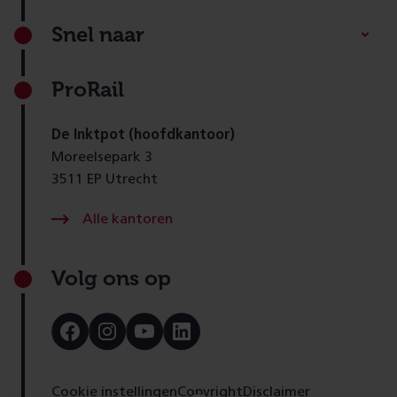
Footer
Snel naar
ProRail
De Inktpot (hoofdkantoor)
Moreelsepark 3
3511 EP Utrecht
Alle kantoren
Volg ons op
Bezoek
Bezoek
Bezoek
Bezoek
onze
onze
onze
onze
Facebook
Instagram
Youtube
LinkedIn
pagina
pagina
pagina
pagina
Cookie instellingen
Copyright
Disclaimer