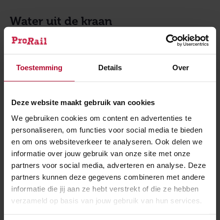
Water uit de kraan
Treinbeveiliging is vergelijkbaar met het water uit de
kraan. Iedereen verwacht water als je een kraan
opendraait, maar bijna niemand staat er bij stil wat
Toestemming
Details
Over
daarvoor nodig is – waterleidingen onder de grond,
pompen, waterzuivering... én dat het onderhoud
Deze website maakt gebruik van cookies
vraagt om lekkages en vervuiling te voorkomen. Zo
We gebruiken cookies om content en advertenties te
verwacht ook iedereen dat seinen gewoon werken,
personaliseren, om functies voor social media te bieden
overwegen op tijd dicht gaan en wissels de treinen de
en om ons websiteverkeer te analyseren. Ook delen we
goede kant op sturen. Maar ook daarvoor liggen er
informatie over jouw gebruik van onze site met onze
vele kilometers aan leidingen onder de grond, en zijn
partners voor social media, adverteren en analyse. Deze
er schakelaars nodig. En ook díe moeten tijdig worden
partners kunnen deze gegevens combineren met andere
onderhouden en vervangen.
informatie die jij aan ze hebt verstrekt of die ze hebben
verzameld op basis van jouw gebruik van hun services.