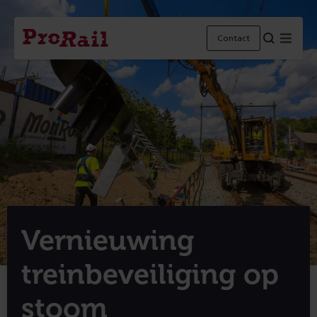
Navigatie
Homepage
Menu
Contact
ProRail
Vernieuwing
treinbeveiliging op
stoom