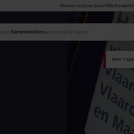
Nieuws in jouw buurt
Werkzaamhe
 spoor
Samenwerken
op en rond het spoor
Voor 't sp