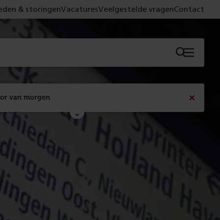
den & storingen
Vacatures
Veelgestelde vragen
Contact
Menu
oor van morgen
Bericht
sluiten
Met de campagne 'Voor 't spoor naar morgen' laten 
we zien wat er vandaag gebeurt en wat dat - 
figuurlijk gezien - morgen oplevert.
Lees meer