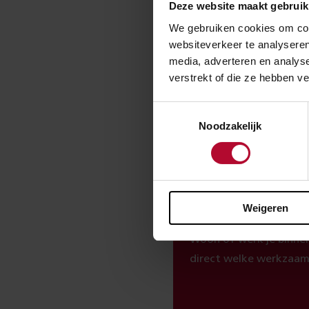
Deze website maakt gebruik
We gebruiken cookies om cont
websiteverkeer te analyseren
media, adverteren en analys
verstrekt of die ze hebben v
Ben je t
Toestemmingsselectie
Noodzakelijk
Spoorwerkc
Weigeren
Woon of werk je binnen
direct welke werkzaam