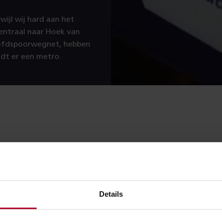
wijl wij hard aan het
entraal naar Hoek van
oofdspoorwegnet, hebben
ijdt er een metro.
Details