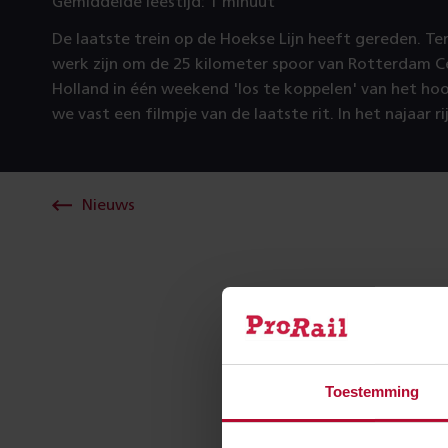
Gemiddelde leestijd: 1 minuut
De laatste trein op de Hoekse Lijn heeft gereden. Ter
werk zijn om de 25 kilometer spoor van Rotterdam C
Holland in één weekend 'los te koppelen' van het h
we vast een filmpje van de laatste rit. In het najaar r
Nieuws
Toestemming