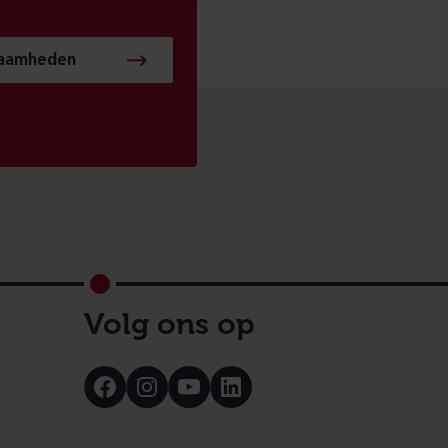
zaamheden
Volg ons op
Bezoek
Bezoek
Bezoek
Bezoek
onze
onze
onze
onze
Facebook
Instagram
Youtube
LinkedIn
pagina
pagina
pagina
pagina