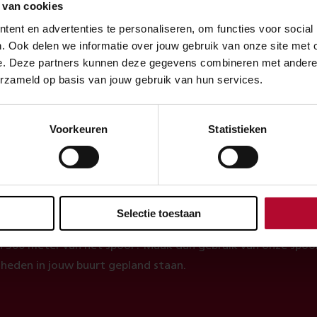
 van cookies
ent en advertenties te personaliseren, om functies voor social
. Ook delen we informatie over jouw gebruik van onze site met 
e. Deze partners kunnen deze gegevens combineren met andere in
erzameld op basis van jouw gebruik van hun services.
evreden over de informatie op deze pagina?
Ja
Voorkeuren
Statistieken
heck
Selectie toestaan
 300 meter van het spoor? Maak dan gebruik van onze spoor
heden in jouw buurt gepland staan.