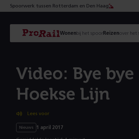
Spoorwerk tussen Rotterdam en Den Haag
Navigatie
Homepage
Wonen
bij het spoor
Reizen
over het
ProRail
Video: Bye bye
Hoekse Lijn
Lees voor
1 april 2017
Nieuws