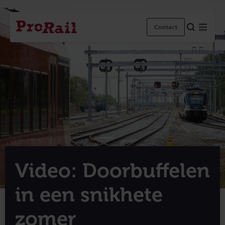
Navigatie
Homepage
Menu
Contact
ProRail
Video: Doorbuffelen
in een snikhete
zomer