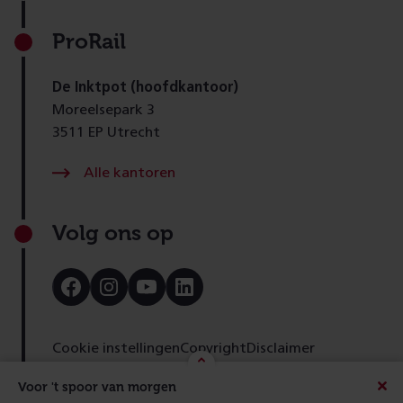
ProRail
De Inktpot (hoofdkantoor)
Moreelsepark 3
3511 EP Utrecht
Alle kantoren
Volg ons op
Bezoek
Bezoek
Bezoek
Bezoek
onze
onze
onze
onze
Facebook
Instagram
Youtube
LinkedIn
pagina
pagina
pagina
pagina
Cookie instellingen
Copyright
Disclaimer
Toegankelijkheid
Cookies
Privacy
Feedback
Voor 't spoor van morgen