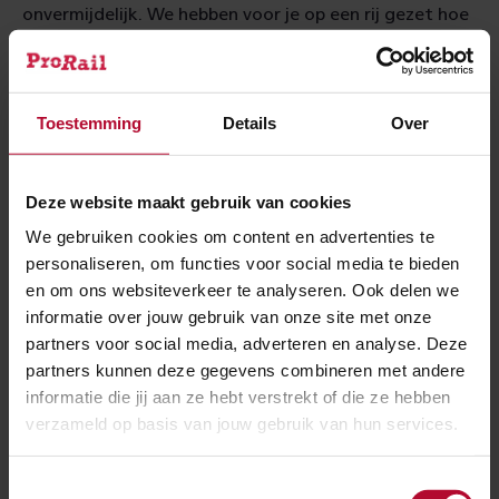
onvermijdelijk. We hebben voor je op een rij gezet hoe
we de werkzaamheden hebben aangepakt, zodat je
goed kunt zien waarom jouw trein soms eerder, later
of niet reed.
Toestemming
Details
Over
Veel werk verzet
Deze website maakt gebruik van cookies
Er is veel en hard gewerkt. We hebben een flink aantal
We gebruiken cookies om content en advertenties te
perrons verhoogd om instappen makkelijker te maken,
personaliseren, om functies voor social media te bieden
stationskappen geschilderd, gigantische tunneldekken
en om ons websiteverkeer te analyseren. Ook delen we
informatie over jouw gebruik van onze site met onze
ingeschoven en sporen op de schop genomen om
partners voor social media, adverteren en analyse. Deze
treinverkeer soepeler te laten rijden. En
last but not
partners kunnen deze gegevens combineren met andere
least
, hebben we honderden ijsjes uitgedeeld aan de
informatie die jij aan ze hebt verstrekt of die ze hebben
verhitte spooraannemers.
verzameld op basis van jouw gebruik van hun services.
Jaarlijks werken we op ongeveer 2.500 verschillende
Toestemmingsselectie
plekken aan het spoor. Tachtig procent van dat werk