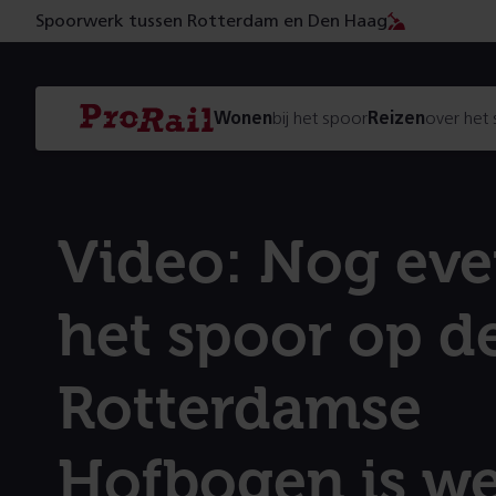
Spoorwerk tussen Rotterdam en Den Haag
Navigatie
Homepage
Wonen
bij het spoor
Reizen
over het
ProRail
Video: Nog eve
het spoor op d
Rotterdamse
Hofbogen is w