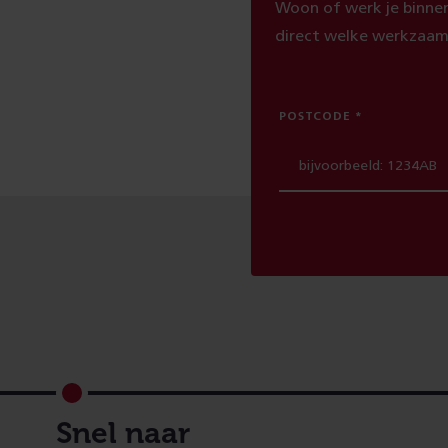
Woon of werk je binnen
direct welke werkzaam
POSTCODE
Footer
Snel naar