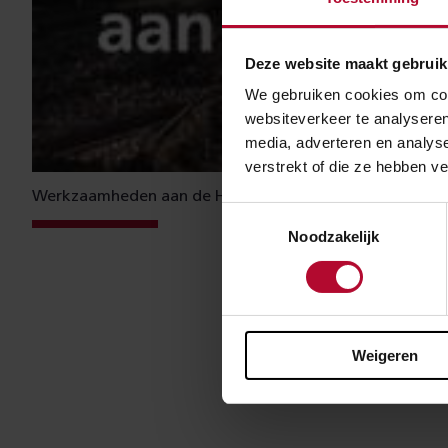
Deze website maakt gebruik
We gebruiken cookies om cont
websiteverkeer te analyseren
media, adverteren en analys
verstrekt of die ze hebben v
Werkzaamheden aan de Hofbogen Rotterdam
Toestemmingsselectie
Noodzakelijk
Afsprak
ProRail heeft 
Weigeren
spoorspullen we
klaar.