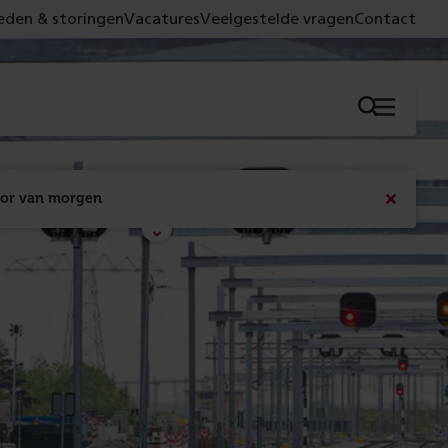
den & storingen
Vacatures
Veelgestelde vragen
Contact
Menu
oor van morgen
Bericht
sluiten
Met de campagne 'Voor 't spoor naar morgen' laten 
we zien wat er vandaag gebeurt en wat dat - 
figuurlijk gezien - morgen oplevert.
Lees meer