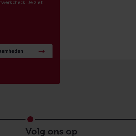
werkcheck. Je ziet
zaamheden
Volg ons op