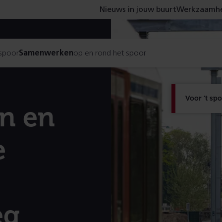
Nieuws in jouw buurt
Werkzaamhe
 spoor
Samenwerken
op en rond het spoor
Voor 't sp
n en
e
eg