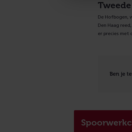
Tweede
De Hofbogen, w
Den Haag reed,
er precies met
Ben je t
Spoorwerkc