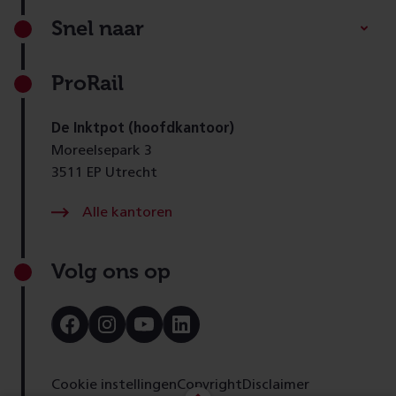
Footer
Snel naar
ProRail
De Inktpot (hoofdkantoor)
Moreelsepark 3
3511 EP Utrecht
Alle kantoren
Volg ons op
Bezoek
Bezoek
Bezoek
Bezoek
onze
onze
onze
onze
Facebook
Instagram
Youtube
LinkedIn
pagina
pagina
pagina
pagina
Cookie instellingen
Copyright
Disclaimer