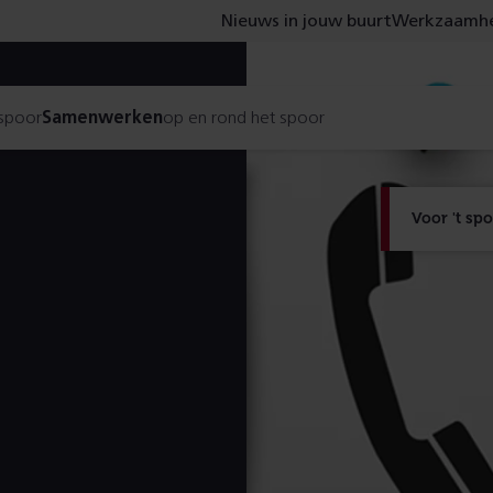
Nieuws in jouw buurt
Werkzaamhe
 spoor
Samenwerken
op en rond het spoor
Voor 't sp