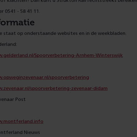
of klachten? Dan kunt u Strukton Rail rechtstreeks bereiken
 0541 - 58 41 11.
formatie
e staat op onderstaande websites en in de weekbladen.
derland:
.gelderland.nl/Spoorverbetering-Arnhem-Winterswijk
.opweginzevenaar.nl/spoorverbetering
.zevenaar.nl/spoorverbetering-zevenaar-didam
venaar Post
.montferland.info
ntferland Nieuws