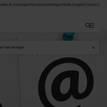
den & storingen
Vacatures
Veelgestelde vragen
Contact
Menu
oor van morgen
Bericht
sluiten
Met de campagne 'Voor 't spoor naar morgen' laten 
we zien wat er vandaag gebeurt en wat dat - 
figuurlijk gezien - morgen oplevert.
Lees meer