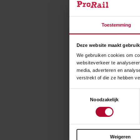
Inloopm
Toestemming
Voor meer info
kunt u ook teke
Deze website maakt gebruik
Vanaf 4 februar
We gebruiken cookies om cont
websiteverkeer te analyseren
terecht met vr
media, adverteren en analys
Inloop
verstrekt of die ze hebben v
Voor meer info
Toestemmingsselectie
Centrumplan aa
Noodzakelijk
februari kunt u
Weigeren