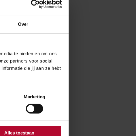
Over
enaar. Hier
aag te woord.
ot 13.00
 media te bieden en om ons
onze partners voor social
formatie die jij aan ze hebt
an het
 Vanaf 4
Marketing
 en opmerkingen.
Alles toestaan