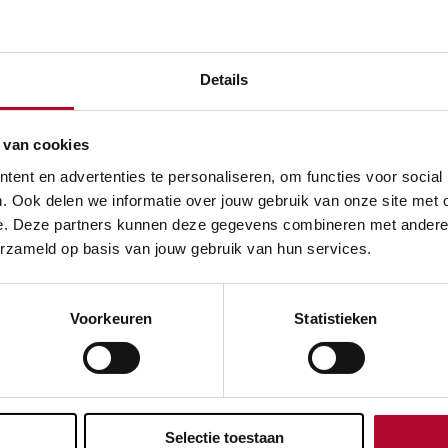
omenten in Zevenaar
Details
rmatie bent u van harte welkom op de Lentemorgen 5 in Zev
ningen inzien. Een medewerker van Strukton Rail staat u gr
 van cookies
i kunt u hier elke eerste maandag van de maand van 12.00 t
ent en advertenties te personaliseren, om functies voor social
. Ook delen we informatie over jouw gebruik van onze site met 
agen en opmerkingen.
e. Deze partners kunnen deze gegevens combineren met andere in
momenten in Didam
erzameld op basis van jouw gebruik van hun services.
rmatie bent u van harte welkom in het informatiecentrum v
n de Raadhuisstraat 14 (voormalig gemeentehuis) in Didam.
Voorkeuren
Statistieken
 hier elke vrijdag van 9.00 tot 12.00 uur terecht met vragen
Selectie toestaan