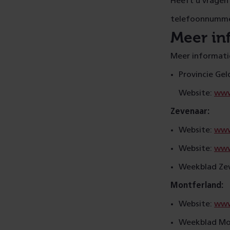
Heeft u vragen 
telefoonnummer
Meer in
Meer informati
Provincie Gel
Website:
www
Zevenaar:
Website:
www
Website:
www
Weekblad Ze
Montferland:
Website:
www
Weekblad Mo