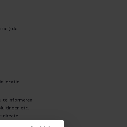
izier) de
in locatie
u te informeren
uitingen etc.
e directe