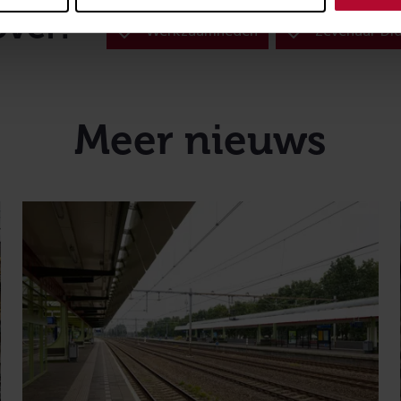
over:
Werkzaamheden
Zevenaar-Di
Meer nieuws