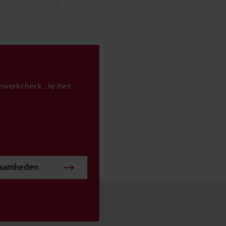
werkcheck. Je ziet
zaamheden