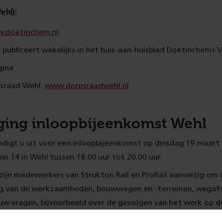
ehl):
.doetinchem.nl
ubliceert wekelijks in het huis-aan-huisblad Doetinchems V
ina
sraad Wehl:
www.dorpsraadwehl.nl
ging inloopbijeenkomst Wehl
odigt u uit voor een inloopbijeenkomst op dinsdag 19 maart 
ein 14 in Wehl tussen 18.00 uur tot 20.00 uur.
zijn medewerkers van Strukton Rail en ProRail aanwezig om 
ng van de werkzaamheden, bouwwegen en -terreinen, wegafsl
uw vragen, bijvoorbeeld over de gevolgen van het werk op d
de hand van tekeningen beantwoorden.