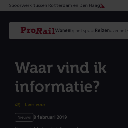
Spoorwerk tussen Rotterdam en Den Haag
Navigatie
Homepage
Wonen
bij het spoor
Reizen
over het
ProRail
Waar vind ik
informatie?
Lees voor
8 februari 2019
Nieuws