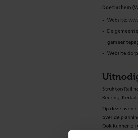
Doetinchem (W
Website:
www
De gemeente p
gemeentepag
Website dorp
Uitnodi
Strukton Rail n
Reuring, Kerkpl
Op deze avond 
over de planni
Ook kunnen zij 
omgeving, aan 