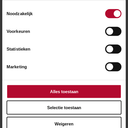
Toestemmingsselectie
Noodzakelijk
Ben je tevreden over de informatie op
Voorkeuren
deze pagina?
Ja
Nee
Statistieken
Marketing
Spoorwerkcheck
Woon of werk je binnen 300 meter van het
Alles toestaan
spoor? Maak dan gebruik van onze
spoorwerkcheck. Je ziet direct welke
Selectie toestaan
werkzaamheden in jouw buurt gepland staan.
Weigeren