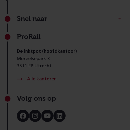
Footer
Snel naar
ProRail
De Inktpot (hoofdkantoor)
Moreelsepark 3
3511 EP Utrecht
Alle kantoren
Volg ons op
Bezoek
Bezoek
Bezoek
Bezoek
onze
onze
onze
onze
Facebook
Instagram
Youtube
LinkedIn