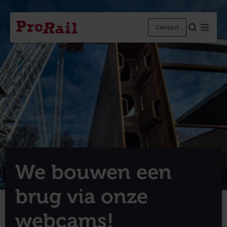
Navigatie
Homepage
Menu
Contact
ProRail
We bouwen een
brug via onze
webcams!