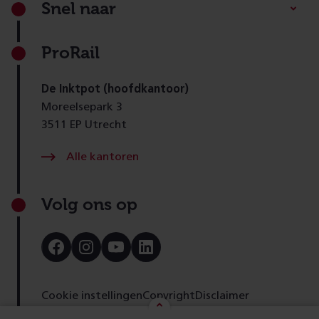
Snel naar
ProRail
De Inktpot (hoofdkantoor)
Moreelsepark 3
3511 EP Utrecht
Alle kantoren
Volg ons op
Bezoek
Bezoek
Bezoek
Bezoek
onze
onze
onze
onze
Facebook
Instagram
Youtube
LinkedIn
pagina
pagina
pagina
pagina
Cookie instellingen
Copyright
Disclaimer
Toegankelijkheid
Cookies
Privacy
Feedback