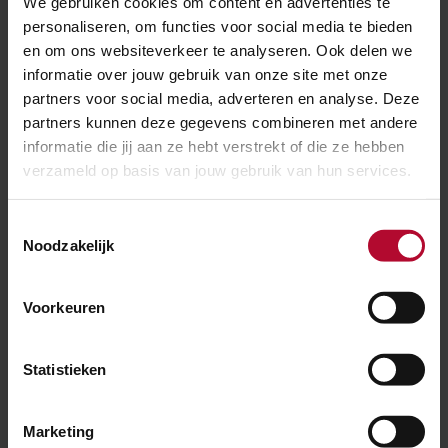
We gebruiken cookies om content en advertenties te
personaliseren, om functies voor social media te bieden
en om ons websiteverkeer te analyseren. Ook delen we
informatie over jouw gebruik van onze site met onze
partners voor social media, adverteren en analyse. Deze
partners kunnen deze gegevens combineren met andere
informatie die jij aan ze hebt verstrekt of die ze hebben
verzameld op basis van jouw gebruik van hun services.
Toestemmingsselectie
Noodzakelijk
30 juli 2026
Voorkeuren
Elf dagen hinder voor reizigers tussen
Utrecht en ’s-Hertogenbosch
Statistieken
Marketing