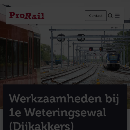
Navigatie
Homepage
Menu
Contact
ProRail
Werkzaamheden bij
1e Weteringsewal
(Dijkakkers)