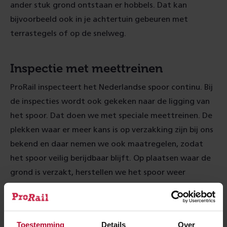
ander stuk grond ontstaan er hobbels. Dat kan
bijvoorbeeld ook in je achtertuin gebeuren met
terrastegels of op de snelweg.
Inspectie met meettreinen
ProRail inspecteert het Nederlandse spoor continu. Bij
de inspecties wordt ook gekeken naar de ligging van
het spoor. Dat doen we met speciale meettreinen. De
plekken waar er meer kans is op verzakking zijn bij ons
bekend en daar nemen we ook maatregelen, zodat
het spoor veilig berijdbaar blijft. Op plaatsen waar de
grond is verzakt, herstellen we het spoor weer
met
extra ballast
, de stenen onder het spoor.
Meer over:
Toestemming
Details
Over