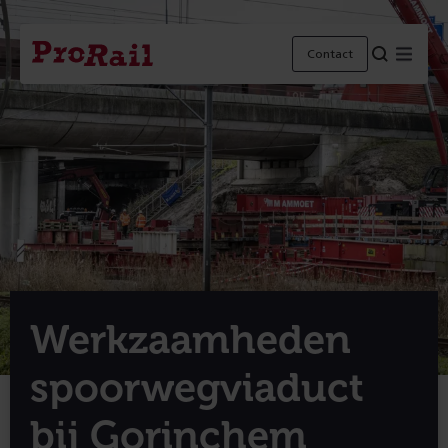
Navigatie
Homepage
Menu
Contact
ProRail
Werkzaamheden
spoorwegviaduct
bij Gorinchem