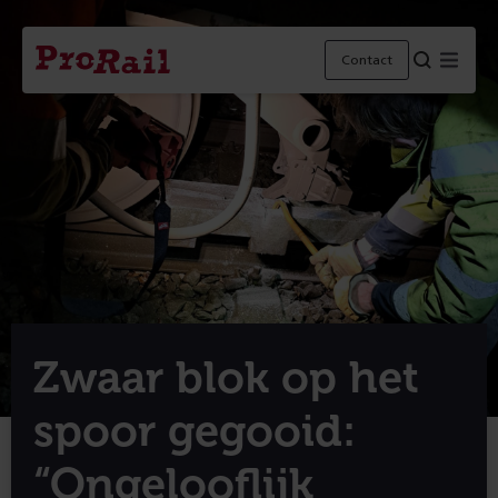
Navigatie
Homepage
Menu
Contact
ProRail
Zwaar blok op het
spoor gegooid:
“Ongelooflijk