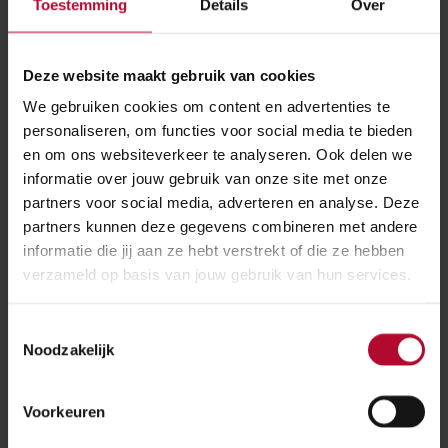
Toestemming
Details
Over
Vandalisme
Heerenveen IJsstadion
Deze website maakt gebruik van cookies
Meer nieuws
We gebruiken cookies om content en advertenties te
personaliseren, om functies voor social media te bieden
en om ons websiteverkeer te analyseren. Ook delen we
informatie over jouw gebruik van onze site met onze
partners voor social media, adverteren en analyse. Deze
partners kunnen deze gegevens combineren met andere
informatie die jij aan ze hebt verstrekt of die ze hebben
verzameld op basis van jouw gebruik van hun services.
Toestemmingsselectie
Noodzakelijk
Voorkeuren
BIJGEWERKT