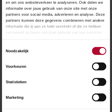
en om ons websiteverkeer te analyseren. Ook delen we
Ja
Nee
informatie over jouw gebruik van onze site met onze
partners voor social media, adverteren en analyse. Deze
partners kunnen deze gegevens combineren met andere
informatie die jij aan ze hebt verstrekt of die ze hebben
verzameld op basis van jouw gebruik van hun services.
Spoorwerkcheck
Toestemmingsselectie
Woon of werk je binnen 300 meter van het
Noodzakelijk
spoor? Maak dan gebruik van onze
spoorwerkcheck. Je ziet direct welke
Voorkeuren
werkzaamheden in jouw buurt gepland staan.
Statistieken
POSTCODE
Marketing