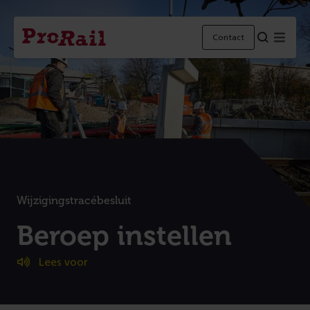
Navigatie
Homepage
Menu
Contact
ProRail
Wijzigingstracébesluit
:
Beroep instellen
Lees voor