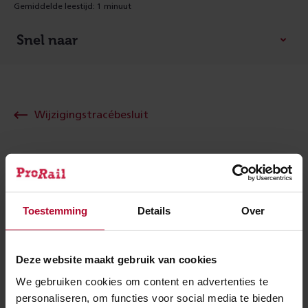
Gemiddelde leestijd: 1 minuut
Snel naar
Wijzigingstracébesluit
De periode om beroep in te stellen loopt van
donderdag 7 april tot en met woensdag 18 mei 2022.
Hoe je dit kunt doen staat precies omschreven op
Toestemming
Details
Over
Platform Participatie
.
Deze website maakt gebruik van cookies
We gebruiken cookies om content en advertenties te
Ben je tevreden over de informatie op
personaliseren, om functies voor social media te bieden
deze pagina?