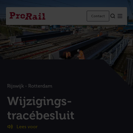
Navigatie
Homepage
Menu
Contact
ProRail
Rijswijk - Rotterdam
:
Wijzigings-
tracébesluit
Lees voor