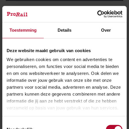
AANWEZIG BIJ BARBECUE
JA
NEE
Toestemming
Details
Over
DIEETWENSEN
Deze website maakt gebruik van cookies
We gebruiken cookies om content en advertenties te
personaliseren, om functies voor social media te bieden
en om ons websiteverkeer te analyseren. Ook delen we
informatie over jouw gebruik van onze site met onze
In verband met de Algemene Verordening
partners voor social media, adverteren en analyse. Deze
Gegevensbescherming (AVG) vragen wij je om vóór
partners kunnen deze gegevens combineren met andere
het versturen van dit formulier akkoord te gaan met
informatie die jij aan ze hebt verstrekt of die ze hebben
onze
privacyvoorwaarden
.
Dit is nodig om jouw vraag
verzameld op basis van jouw gebruik van hun services.
of opmerking in behandeling te kunnen nemen.
Toestemmingsselectie