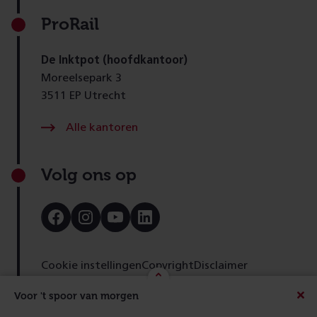
ProRail
De Inktpot (hoofdkantoor)
Moreelsepark 3
3511 EP Utrecht
Alle kantoren
Volg ons op
Bezoek
Bezoek
Bezoek
Bezoek
onze
onze
onze
onze
Facebook
Instagram
Youtube
LinkedIn
pagina
pagina
pagina
pagina
Cookie instellingen
Copyright
Disclaimer
Toegankelijkheid
Cookies
Privacy
Feedback
Voor 't spoor van morgen
Beric