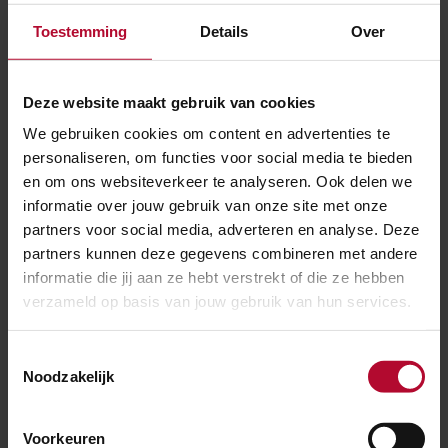
Spoortunnel Binderendreef
Toestemming
Details
Over
Deze website maakt gebruik van cookies
Vragen over de bouw van de
We gebruiken cookies om content en advertenties te
spoortunnel
personaliseren, om functies voor social media te bieden
en om ons websiteverkeer te analyseren. Ook delen we
Heb je vragen over het project, dan kun je contact
informatie over jouw gebruik van onze site met onze
opnemen met de omgevingsmanager Ilse van
partners voor social media, adverteren en analyse. Deze
Schijndel, van aannemer Gebr. de Koning.
partners kunnen deze gegevens combineren met andere
Stuur een email
informatie die jij aan ze hebt verstrekt of die ze hebben
verzameld op basis van jouw gebruik van hun services.
Je vindt alle contactgegevens ook in de Bouw App.
Toestemmingsselectie
Naar
Volg het project
Noodzakelijk
projectpagina
in
de
BouwApp
Voorkeuren