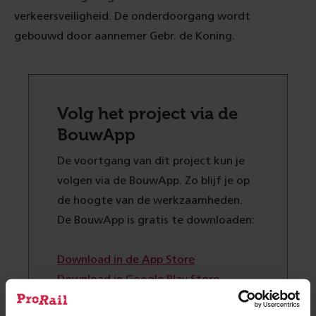
verkeersveiligheid. De onderdoorgang wordt
gebouwd door aannemer Gebr. de Koning.
Volg het project via de
BouwApp
De voortgang van dit project kun je
volgen via de BouwApp. Zo blijf je op
de hoogte van de werkzaamheden.
De BouwApp is gratis te downloaden:
Download in de App Store
Download in Google Play Store
Volg in de app het project: