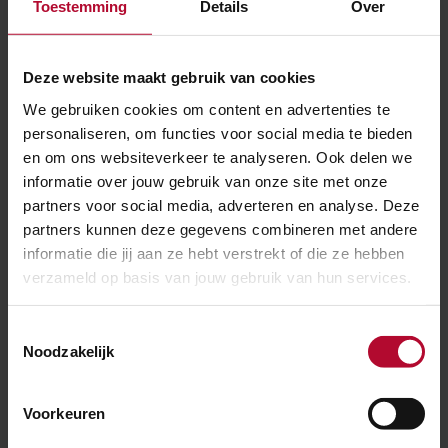
Toestemming
Details
Over
We vragen gebruikers de fiets in de rekken te plaatsen
en alleen kort te stallen. Om het stationsplein zo
Deze website maakt gebruik van cookies
overzichtelijk mogelijk te houden, heeft de aannemer
We gebruiken cookies om content en advertenties te
het werkterrein op het plein opgeruimd. Met deze
personaliseren, om functies voor social media te bieden
maatregelen zo zorgen we er samen voor dat reizigers
en om ons websiteverkeer te analyseren. Ook delen we
hun fiets veilig en comfortabel kunnen stallen.
informatie over jouw gebruik van onze site met onze
partners voor social media, adverteren en analyse. Deze
In samenwerking met
partners kunnen deze gegevens combineren met andere
informatie die jij aan ze hebt verstrekt of die ze hebben
verzameld op basis van jouw gebruik van hun services.
NS
Toestemmingsselectie
Noodzakelijk
Voorkeuren