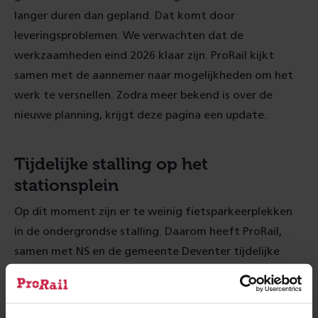
langer duren dan gepland. Dat komt door
leveringsproblemen. We verwachten dat de
werkzaamheden eind 2026 klaar zijn. ProRail kijkt
samen met de aannemer naar mogelijkheden om het
werk te versnellen. Zodra meer bekend is over de
nieuwe planning, krijgt deze pagina een update.
Tijdelijke stalling op het
stationsplein
Op dit moment zijn er te weinig fietsparkeerplekken
in de ondergrondse stalling. Daarom heeft ProRail,
samen met NS en de gemeente Deventer tijdelijke
fietsenrekken geplaatst op het stationsplein. Deze
stalling zal op het plein blijven staan zolang de
werkzaamheden duren. Inchecken is niet nodig.