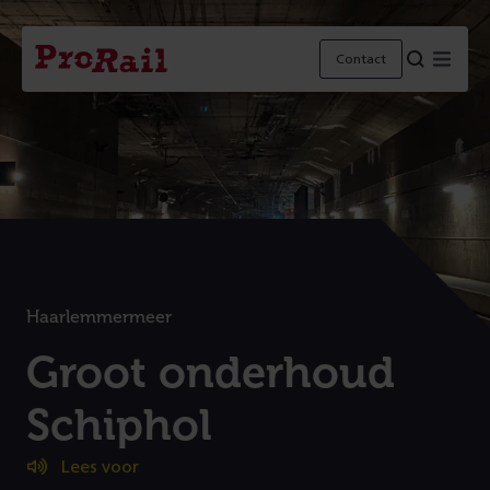
Navigatie
Homepage
Menu
Contact
ProRail
Haarlemmermeer
:
Groot onderhoud
Schiphol
Lees voor