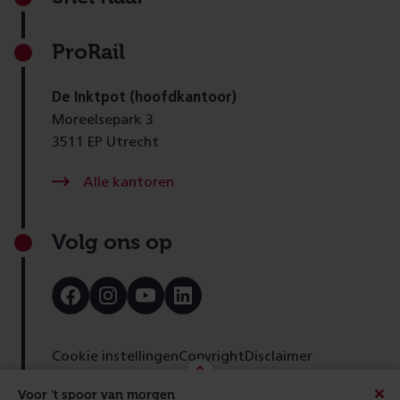
ProRail
De Inktpot (hoofdkantoor)
Moreelsepark 3
3511 EP Utrecht
Alle kantoren
Volg ons op
Bezoek
Bezoek
Bezoek
Bezoek
onze
onze
onze
onze
Facebook
Instagram
Youtube
LinkedIn
pagina
pagina
pagina
pagina
Cookie instellingen
Copyright
Disclaimer
Toegankelijkheid
Cookies
Privacy
Feedback
Voor 't spoor van morgen