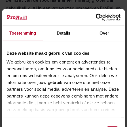
De inzet van de spooraannemer is hierbij groter dan
gebruikelijk. Al in een vroeg stadium werken ProRail en
spooraannemers Strukton en VolkerRail nauw samen.
We willen zo optimaal gebruik maken van kennis van
de markt en duurzame ontwerpkeuzes.
Toestemming
Details
Over
In samenwerking met
Deze website maakt gebruik van cookies
We gebruiken cookies om content en advertenties te
personaliseren, om functies voor social media te bieden
en om ons websiteverkeer te analyseren. Ook delen we
NS
informatie over jouw gebruik van onze site met onze
partners voor social media, adverteren en analyse. Deze
partners kunnen deze gegevens combineren met andere
informatie die jij aan ze hebt verstrekt of die ze hebben
verzameld op basis van jouw gebruik van hun services.
Schiphol
Toestemmingsselectie