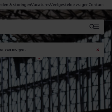
den & storingen
Vacatures
Veelgestelde vragen
Contact
Menu
oor van morgen
Bericht
sluiten
Met de campagne 'Voor 't spoor naar morgen' laten 
we zien wat er vandaag gebeurt en wat dat - 
figuurlijk gezien - morgen oplevert.
Lees meer