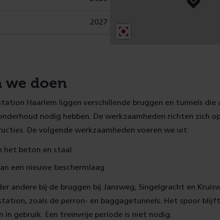
2027
n we doen
tation Haarlem liggen verschillende bruggen en tunnels die a
n onderhoud nodig hebben. De werkzaamheden richten zich op
ructies. De volgende werkzaamheden voeren we uit:
n het beton en staal
an een nieuwe beschermlaag
er andere bij de bruggen bij Jansweg, Singelgracht en Kruisw
station, zoals de perron- en baggagetunnels. Het spoor blijft
n gebruik. Een treinvrije periode is niet nodig.