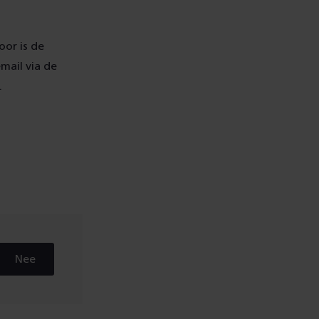
oor is de
mail via de
.
Nee