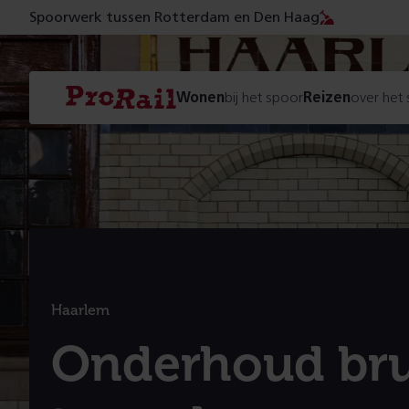
Spoorwerk tussen Rotterdam en Den Haag
Navigatie
Homepage
Wonen
bij het spoor
Reizen
over het
ProRail
Haarlem
:
Onderhoud br