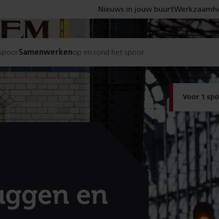
Nieuws in jouw buurt
Werkzaamhe
 spoor
Samenwerken
op en rond het spoor
Voor 't sp
uggen en