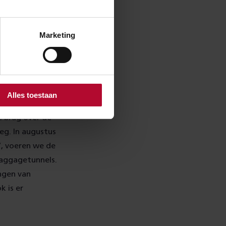
. Bruggen en
 uit te voeren.
Marketing
e constructies.
ctioneren.
eden
Alles toestaan
e brug over de
eg. In augustus
27, voeren we de
baggagetunnels.
ingen van
k is er