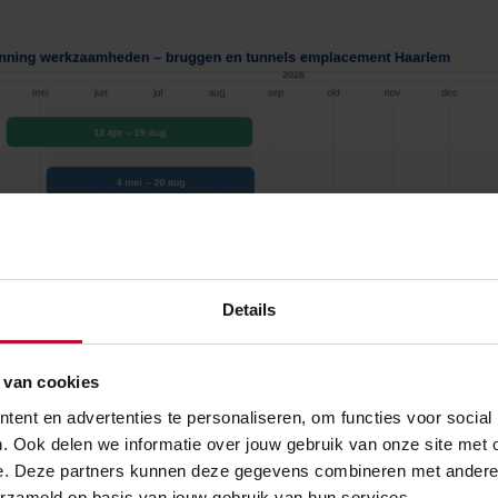
Details
zaamheden bruggen en tunnels emplacement Haarlem
 van cookies
ent en advertenties te personaliseren, om functies voor social
. Ook delen we informatie over jouw gebruik van onze site met 
e. Deze partners kunnen deze gegevens combineren met andere in
is dit onderhoud nodig
erzameld op basis van jouw gebruik van hun services.