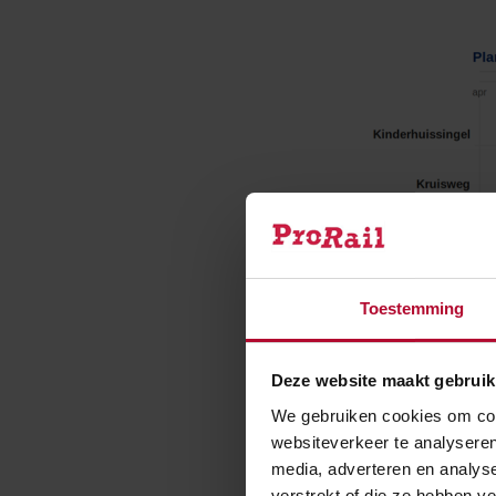
Toestemming
planning werk
Deze website maakt gebruik
We gebruiken cookies om cont
websiteverkeer te analyseren
media, adverteren en analys
Waarom 
verstrekt of die ze hebben v