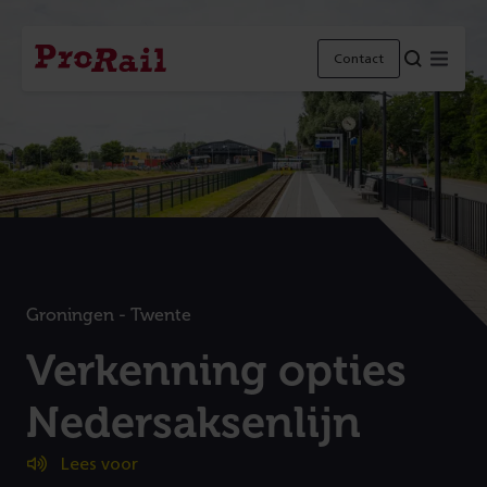
Navigatie
Homepage
Menu
Contact
ProRail
Groningen - Twente
:
Verkenning opties
Nedersaksenlijn
Lees voor