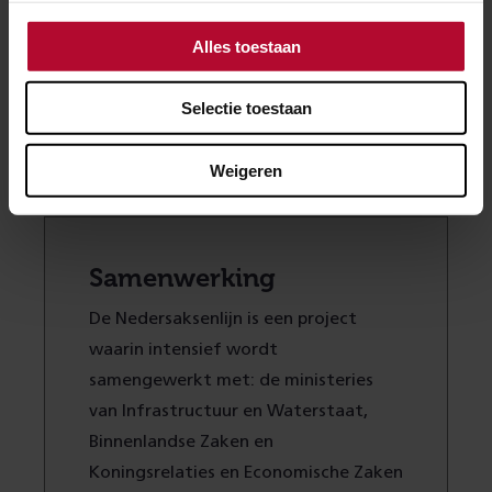
Alles toestaan
Selectie toestaan
Mogelijk traject van de Nedersaksenlijn (de exacte
ligging moet nog worden bepaald)
Weigeren
Samenwerking
De Nedersaksenlijn is een project
waarin intensief wordt
samengewerkt met: de ministeries
van Infrastructuur en Waterstaat,
Binnenlandse Zaken en
Koningsrelaties en Economische Zaken