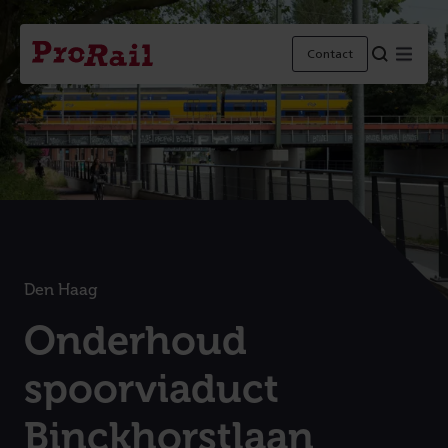
Navigatie
Homepage
Menu
Contact
ProRail
Den Haag
:
Onderhoud
spoorviaduct
Binckhorstlaan