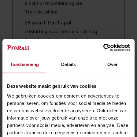
Binckhorst (omleiding via
Trekvlietplein)
25 maart t/m 1 april
Afsluiting voor fietsers richting
Schenkviaduct (omleiding via
Trekvlietplein)
8 tot 17 april 2026
Toestemming
Details
Over
Afsluiting voor het autoverkeer in
beide richtingen (omleiding via
Rijswijkseweg)
Deze website maakt gebruik van cookies
We gebruiken cookies om content en advertenties te
20 tot 26 april 2026
personaliseren, om functies voor social media te bieden
Afsluiting voor fietsers richting
en om ons websiteverkeer te analyseren. Ook delen we
Schenkviaduct (omleiding via
informatie over jouw gebruik van onze site met onze
overzijde van de weg)
partners voor social media, adverteren en analyse. Deze
partners kunnen deze gegevens combineren met andere
6 tot 13 mei 2026