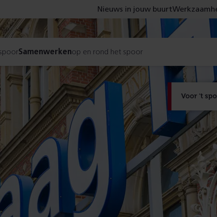
Nieuws in jouw buurt
Werkzaamhe
 spoor
Samenwerken
op en rond het spoor
Voor 't sp