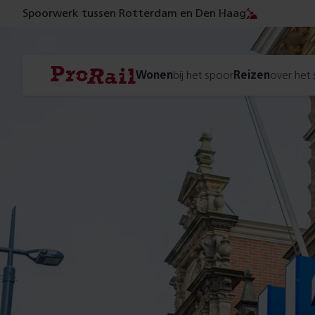
Spoorwerk tussen Rotterdam en Den Haag
Navigatie
Homepage
Wonen
bij het spoor
Reizen
over het
ProRail