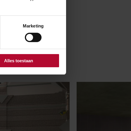
ift van spoor 1
Marketing
 van de
 plek waar
rd. De
n in de twee
Alles toestaan