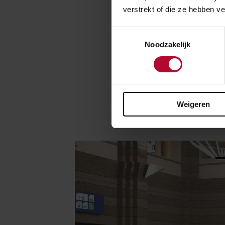
verstrekt of die ze hebben v
Wat ga
Toestemmingsselectie
We verplaatsen 
Noodzakelijk
pas ná inchecke
stationstunnel.
vroeger De Broo
kaartverkoopau
Weigeren
nissen aan weer