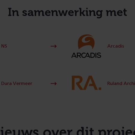
1
2
3
In samenwerking met
NS
Arcadis
Dura Vermeer
Ruland Arch
ieuws over dit proje