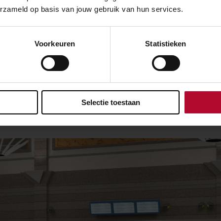
erzameld op basis van jouw gebruik van hun services.
an we doen?
de in- en uitcheckpoorten om zo de nieuwe trap en nieuwe l
Voorkeuren
Statistieken
n bereikbaar te maken. De huidige trap zit aan de westzijde
 We verplaatsen deze naar de oostzijde van de tunnel, op de
dzaak zat. De nieuwe lift wordt ook in deze hoek gesituee
tomaten krijgen een nieuwe plek in de stationshal. Ze kome
Selectie toestaan
szijden van de stationsentree te staan.