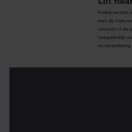
Lift naa
e
ProRail en het 
r
met de trein mo
rolstoel of als
toegankelijk vo
e
nu verandering 
a
l
i
s