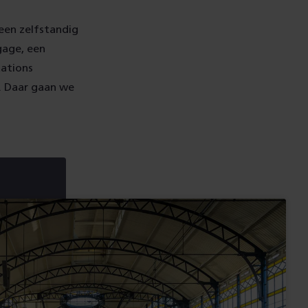
reen zelfstandig
gage, een
tations
1. Daar gaan we