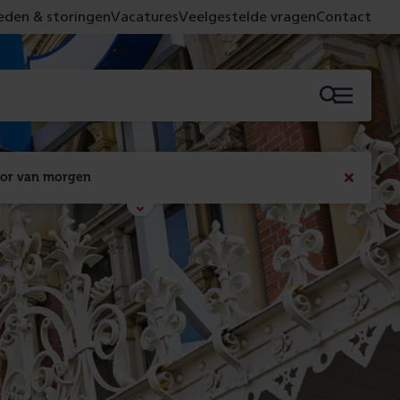
den & storingen
Vacatures
Veelgestelde vragen
Contact
Menu
oor van morgen
Bericht
sluiten
Met de campagne 'Voor 't spoor naar morgen' laten 
we zien wat er vandaag gebeurt en wat dat - 
figuurlijk gezien - morgen oplevert.
Lees meer