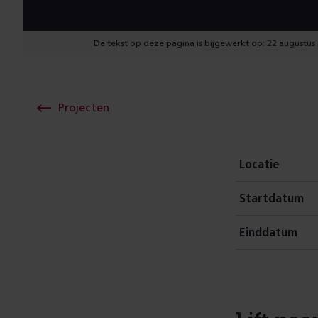
r
o
De tekst op deze pagina is bijgewerkt op: 22 augustus
j
Projecten
e
Locatie
c
Startdatum
t
Einddatum
g