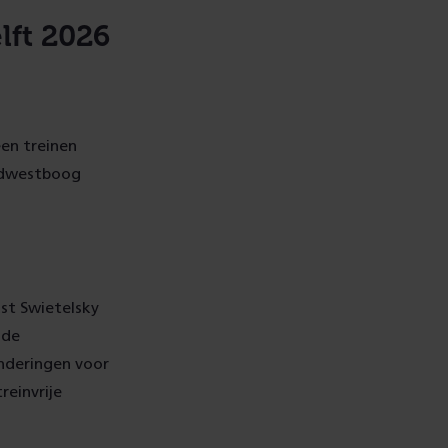
lft 2026
een treinen
uidwestboog
st Swietelsky
nde
underingen voor
reinvrije