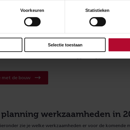
Voorkeuren
Statistieken
bouw spoorbruggen ter hoogte
Betuweroute
twee spoorbruggen wordt door de aannemer de komende pe
Selectie toestaan
uw van heet eerste deel van deze bruggen duurt tot en met 
t tweede deel. De bouw van de bruggen volg je live via de 
Naar
ee met de bouw
livestreams
zuidwestboog
Meteren
 planning werkzaamheden in 2
 hieronder zie je welke werkzaamheden er voor de komende