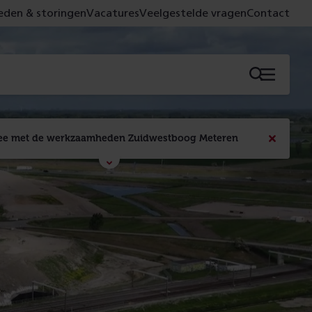
den & storingen
Vacatures
Veelgestelde vragen
Contact
Menu
 mee met de werkzaamheden Zuidwestboog Meteren
Bericht
sluiten
 de spoorbruggen is in volle gang. Volg de 
den live via de webcams op de bouwplaats.
ive mee