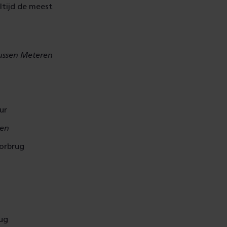
ltijd de meest
ussen Meteren
ur
ren
oorbrug
rug