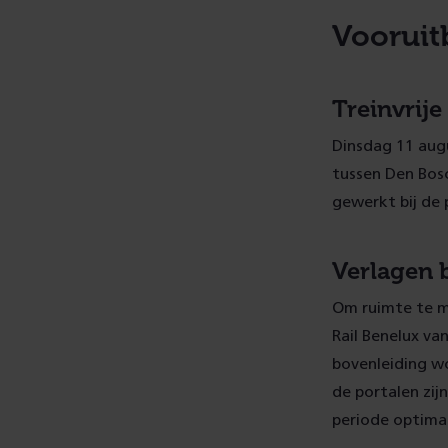
Vooruit
Treinvrij
Dinsdag 11 augu
tussen Den Bos
gewerkt bij de 
Verlagen 
Om ruimte te m
Rail Benelux va
bovenleiding w
de portalen zij
periode optima