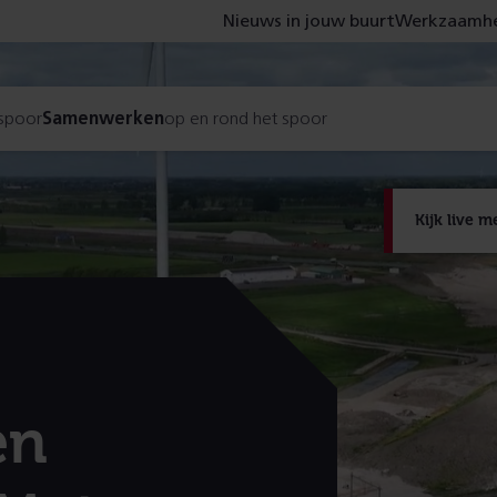
Nieuws in jouw buurt
Werkzaamhe
 spoor
Samenwerken
op en rond het spoor
Kijk live
De bouw van
werkzaamhe
Kijk l
en