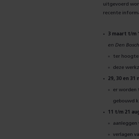
uitgevoerd word
recente informa
3 maart t/m 
en Den Bosc
ter hoogte
deze werkz
29, 30 en 31 
er worden t
gebouwd k
11 t/m 21 au
aanleggen 
verlagen v