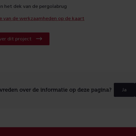
an het dek van de pergolabrug
tie van de werkzaamheden op de kaart
Lees
er dit project
meer
over
dit
project
evreden over de informatie op deze pagina?
Ja