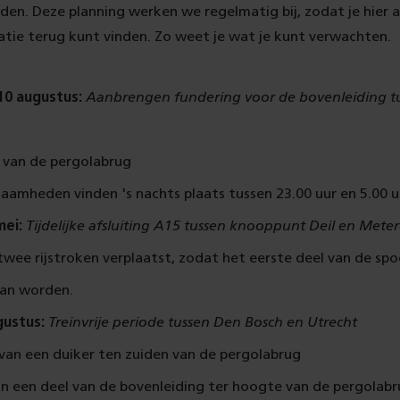
en. Deze planning werken we regelmatig bij, zodat je hier a
tie terug kunt vinden. Zo weet je wat je kunt verwachten.
10 augustus:
Aanbrengen fundering voor de bovenleiding t
h
 van de pergolabrug
aamheden vinden 's nachts plaats tussen 23.00 uur en 5.00 u
mei:
Tijdelijke afsluiting A15 tussen knooppunt Deil en Mete
wee rijstroken verplaatst, zodat het eerste deel van de sp
an worden.
gustus:
Treinvrije periode tussen Den Bosch en Utrecht
van een duiker ten zuiden van de pergolabrug
an een deel van de bovenleiding ter hoogte van de pergolab