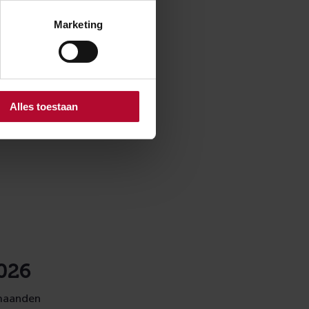
Marketing
 van de
riode hard
Alles toestaan
april 2027.
webcams.
026
 maanden