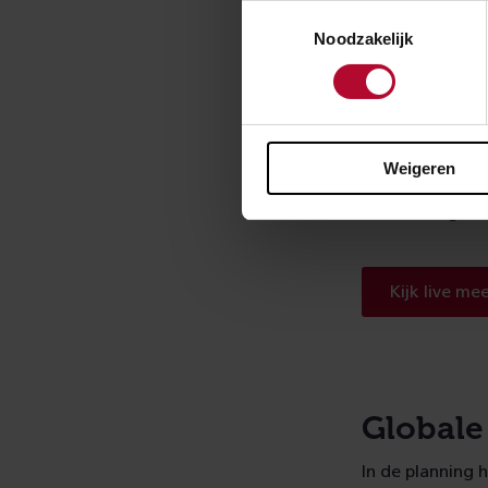
Toestemmingsselectie
Noodzakelijk
Update 
A15 en 
Ook aan deze 
Weigeren
gewerkt. De bo
Daarna volgt he
Kijk live m
Globale
In de planning