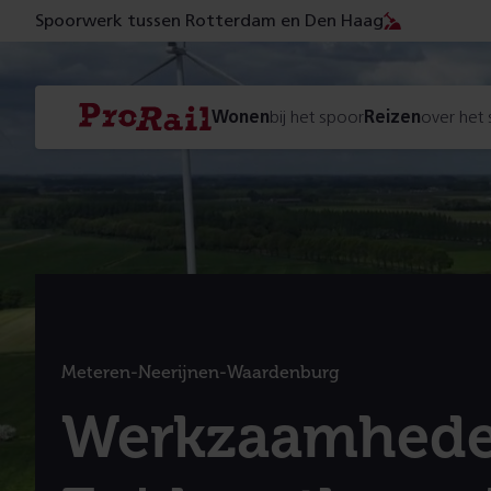
Spoorwerk tussen Rotterdam en Den Haag
Navigatie
Homepage
Wonen
bij het spoor
Reizen
over het
ProRail
Meteren-Neerijnen-Waardenburg
:
Werkzaamhed