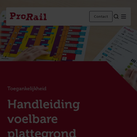
Navigatie
Homepage
Menu
Contact
ProRail
Toegankelijkheid
:
Handleiding
voelbare
plattegrond