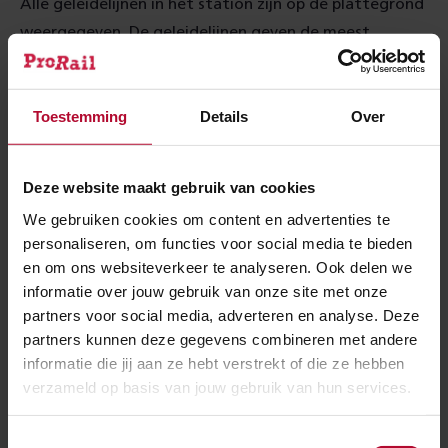
Alle geleidelijnen in het station zijn op de plattegrond
weergegeven. De geleidelijnen geven de meest
logische en veilige hoofdroute aan van de
hoofdingang van het station naar de perrons. De lijn
Toestemming
Details
Over
voert langs alle voorzieningen die belangrijk zijn voor
de treinreis. Denk aan de OV Service & Ticketswinkel,
de in- en uitcheckpaaltjes en -poortjes en uiteraard de
Deze website maakt gebruik van cookies
trappen en liften. Geleidelijnen naar aansluitingen op
We gebruiken cookies om content en advertenties te
andere vormen van vervoer buiten het
personaliseren, om functies voor social media te bieden
stationsgebouw staan ook op deze kaart, mits de
en om ons websiteverkeer te analyseren. Ook delen we
ruimte op de kaart dat toelaat.
informatie over jouw gebruik van onze site met onze
partners voor social media, adverteren en analyse. Deze
partners kunnen deze gegevens combineren met andere
Eenduidig en voorspelbaar
informatie die jij aan ze hebt verstrekt of die ze hebben
verzameld op basis van jouw gebruik van hun services.
Om de kaart overzichtelijk te houden kan het zijn dat
kleine in- en uitgangen er niet op staan. Ook trappen
Toestemmingsselectie
en roltrappen die niet bij de hoofdroute horen, zijn