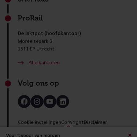
ProRail
De Inktpot (hoofdkantoor)
Moreelsepark 3
3511 EP Utrecht
Alle kantoren
Volg ons op
Bezoek
Bezoek
Bezoek
Bezoek
onze
onze
onze
onze
Facebook
Instagram
Youtube
LinkedIn
pagina
pagina
pagina
pagina
Cookie instellingen
Copyright
Disclaimer
Toegankelijkheid
Cookies
Privacy
Feedback
Voor 't spoor van morgen