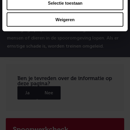
Vertraging
Selectie toestaan
Weigeren
Als er schade aan het spoor is, kunnen treinen
vertraging oplopen. Dat is ook het geval als er
mensen of dieren in de spooromgeving lopen. Als er
ernstige schade is, worden treinen omgeleid.
Ben je tevreden over de informatie op
deze pagina?
Ja
Nee
Spoorwerkcheck