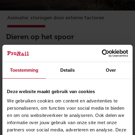
Animatie: storingen door externe factoren
Dieren op het spoor
Mensen kunnen we waarschuwen voor de gevaren in
de spooromgeving, dieren niet. We nemen
maatregelen om ze tegen te houden, zoals hekken en
Toestemming
Details
Over
geurpalen om ze af te schrikken. Toch
komen er soms nog dieren op het spoor terecht. Ook
dan moet de trein in de remmen.
Deze website maakt gebruik van cookies
We gebruiken cookies om content en advertenties te
personaliseren, om functies voor social media te bieden
Vandalisme
en om ons websiteverkeer te analyseren. Ook delen we
Helaas vernielen mensen soms moedwillig iets op het
informatie over jouw gebruik van onze site met onze
partners voor social media, adverteren en analyse. Deze
spoor, of er worden voorwerpen op het spoor gelegd.