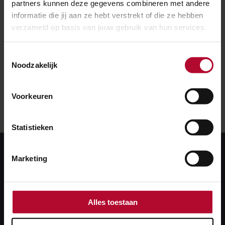
partners kunnen deze gegevens combineren met andere
Hierdoor ontstaat schade aan het spoor of de trein.
informatie die jij aan ze hebt verstrekt of die ze hebben
Behalve voor extra kosten voor reparaties, zorgt dit
verzameld op basis van jouw gebruik van hun services.
voor vertraging en mogelijk onveilige situaties.
Toestemmingsselectie
Noodzakelijk
Voorkeuren
Statistieken
Marketing
Alles toestaan