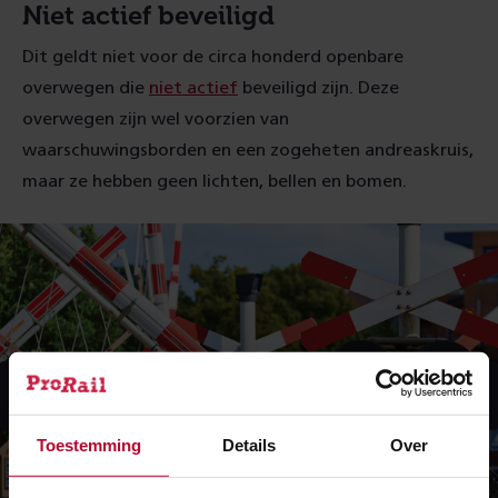
Niet actief beveiligd
Dit geldt niet voor de circa honderd openbare
overwegen die
niet actief
beveiligd zijn. Deze
overwegen zijn wel voorzien van
waarschuwingsborden en een zogeheten andreaskruis,
maar ze hebben geen lichten, bellen en bomen.
Geef toestemming voor voorkeuren om deze
video te bekijken
Toestemming
Details
Over