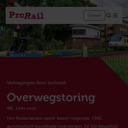
Navigatie
Homepage
Menu
Contact
ProRail
Vertragingen door techniek
:
Overwegstoring
Lees voor
Het Nederlandse spoor bevat ongeveer 1900
automatisch beveiligde overwegen. Ze zijn beveiligd