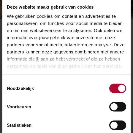
Deze website maakt gebruik van cookies
We gebruiken cookies om content en advertenties te
personaliseren, om functies voor social media te bieden
Animatie: een overwegstoring?
en om ons websiteverkeer te analyseren. Ook delen we
informatie over jouw gebruik van onze site met onze
Automatische actie na een storing
partners voor social media, adverteren en analyse. Deze
partners kunnen deze gegevens combineren met andere
Duurt een storing langer dan vijf minuten? Dan krijgt
informatie die jij aan ze hebt verstrekt of die ze hebben
ProRail automatisch een seintje. Naderende
verzameld op basis van jouw gebruik van hun services.
machinisten krijgen de opdracht om langzamer te
rijden en te toeteren als waarschuwing. En ProRail
Toestemmingsselectie
Noodzakelijk
gaat zo snel mogelijk aan het werk om de storing te
verhelpen.
Voorkeuren
Wat betekent dit voor het
treinverkeer?
Statistieken