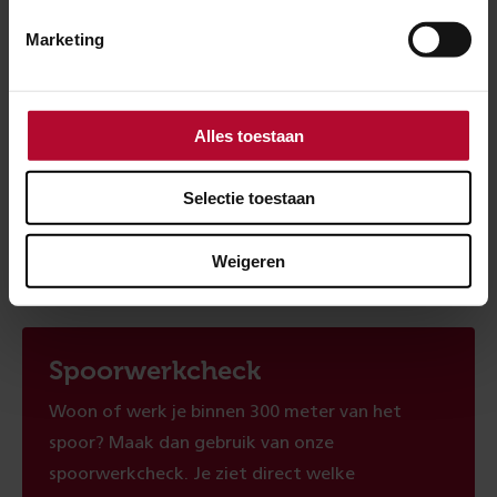
Bij een overwegstoring moeten treinen langzamer
Marketing
rijden of stilstaan. Dat kan voor vertraging zorgen en
in een enkel geval voor het uitvallen van treinen.
Alles toestaan
Ben je tevreden over de informatie op
deze pagina?
Selectie toestaan
Ja
Nee
Weigeren
Spoorwerkcheck
Woon of werk je binnen 300 meter van het
spoor? Maak dan gebruik van onze
spoorwerkcheck. Je ziet direct welke