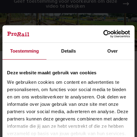
Geef toestemming voor voorkeuren om deze
video te bekijken
Toestemming
Details
Over
Animatie: wat is een seinstoring?
Deze website maakt gebruik van cookies
Wat betekent het voor het
We gebruiken cookies om content en advertenties te
treinverkeer?
personaliseren, om functies voor social media te bieden
en om ons websiteverkeer te analyseren. Ook delen we
Bij een storing van één sein rijden de treinen op
informatie over jouw gebruik van onze site met onze
telefonische aanwijzing van de verkeersleiding voorbij
partners voor social media, adverteren en analyse. Deze
het sein. De verkeersleiding bepaalt of het
partners kunnen deze gegevens combineren met andere
verantwoord is om de trein verder te laten rijden
informatie die jij aan ze hebt verstrekt of die ze hebben
terwijl de storing wordt verholpen.
verzameld op basis van jouw gebruik van hun services.