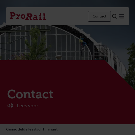
Navigatie
Homepage
Menu
Contact
ProRail
:
Contact
Lees voor
Gemiddelde leestijd: 1 minuut