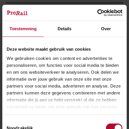
JOUW VRAAG OF OPMERKING
Toestemming
Details
Over
Deze website maakt gebruik van cookies
We gebruiken cookies om content en advertenties te
personaliseren, om functies voor social media te bieden
en om ons websiteverkeer te analyseren. Ook delen we
informatie over jouw gebruik van onze site met onze
In verband met de Algemene Verordening
partners voor social media, adverteren en analyse. Deze
Gegevensbescherming (AVG) vragen wij je om vóór
partners kunnen deze gegevens combineren met andere
het versturen van dit formulier akkoord te gaan met
informatie die jij aan ze hebt verstrekt of die ze hebben
onze
privacyvoorwaarden
.
Dit is nodig om jouw vraag
verzameld op basis van jouw gebruik van hun services.
of opmerking in behandeling te kunnen nemen.
Toestemmingsselectie
Noodzakelijk