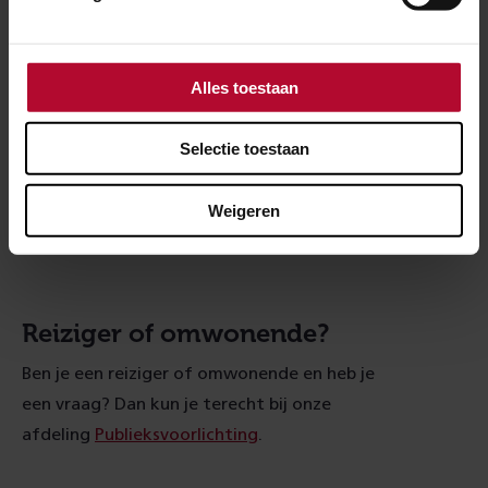
Alles toestaan
Selectie toestaan
Weigeren
Regio Zuid
Reiziger of omwonende?
Ben je een reiziger of omwonende en heb je
een vraag? Dan kun je terecht bij onze
afdeling
Publieksvoorlichting
.