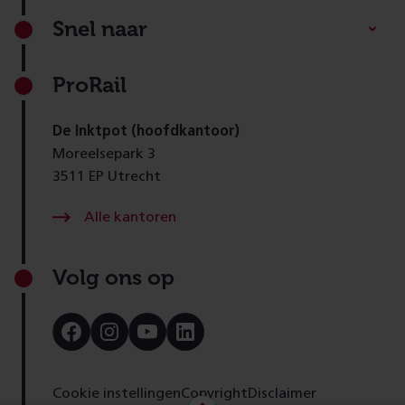
Footer
Snel naar
ProRail
De Inktpot (hoofdkantoor)
Moreelsepark 3
3511 EP Utrecht
Alle kantoren
Volg ons op
Bezoek
Bezoek
Bezoek
Bezoek
onze
onze
onze
onze
Facebook
Instagram
Youtube
LinkedIn
pagina
pagina
pagina
pagina
Cookie instellingen
Copyright
Disclaimer