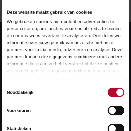
Deze website maakt gebruik van cookies
We gebruiken cookies om content en advertenties te
personaliseren, om functies voor social media te bieden
en om ons websiteverkeer te analyseren. Ook delen we
informatie over jouw gebruik van onze site met onze
partners voor social media, adverteren en analyse. Deze
partners kunnen deze gegevens combineren met andere
informatie die jij aan ze hebt verstrekt of die ze hebben
verzameld op basis van jouw gebruik van hun services.
6. Hardinxveld-
Toestemmingsselectie
Giessendam
Noodzakelijk
Provincie: Zuid - Holland
Voorkeuren
Type: klein
Tevredenheid: 93%
Statistieken