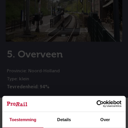
5. Overveen
Provincie: Noord-Holland
Type: klein
Tevredenheid: 94%
Toestemming
Details
Over