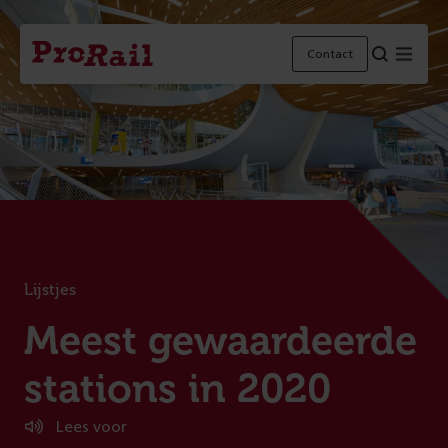
Navigatie
Homepage
Menu
Contact
ProRail
Lijstjes
:
Meest gewaardeerde
stations in 2020
Lees voor