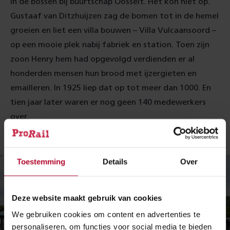
in de bossen bij buurtschap Oosselt. Het kon niet op.
Gustaaf van Ditzhuijzen zag de bomen tot in de hemel
groeien en liet een villa bouwen – Villa Vulcaansoord –
op een mooie plek nabij fabriek en station. Toen zijn
zoon Henry hem had opgevolgd verdienden er al
honderden mensen hun brood met ijzergieten en
emailleren. In 1925 liep dat op tot meer dan 1000. En
tien jaar later waren er nog geen 140 medewerkers
over.
.
Toestemming
Details
Over
Deze website maakt gebruik van cookies
We gebruiken cookies om content en advertenties te
personaliseren, om functies voor social media te bieden