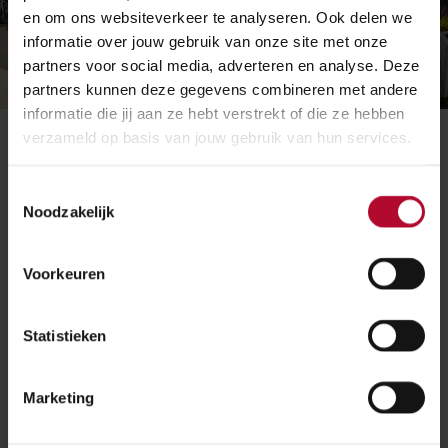
en om ons websiteverkeer te analyseren. Ook delen we
informatie over jouw gebruik van onze site met onze
partners voor social media, adverteren en analyse. Deze
partners kunnen deze gegevens combineren met andere
informatie die jij aan ze hebt verstrekt of die ze hebben
verzameld op basis van jouw gebruik van hun services.
Ga
Ga
Ga
Ga
naar
naar
naar
naar
Toestemmingsselectie
slide
slide
slide
slide
Noodzakelijk
1
2
3
4
Voorkeuren
Afgebroken door kapitaal
Statistieken
De economische crisis sloeg keihard toe. Van al wat
was opgebouwd bleef weinig overeind. En hoewel het
spoor in gebruik bleef voor goederenvervoer, werd het
Marketing
station in 1936 gesloten. Er volgde eind jaren ’50 nog